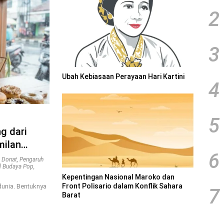
2
3
Ubah Kebiasaan Perayaan Hari Kartini
4
5
g dari
milan
6
g Donat
,
Pengaruh
l Budaya Pop
,
Kepentingan Nasional Maroko dan
Front Polisario dalam Konflik Sahara
dunia. Bentuknya
7
Barat