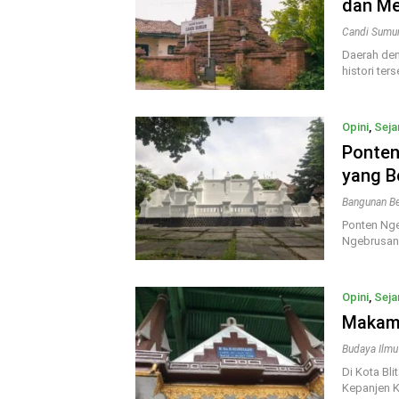
dan Me
Candi Sumu
Daerah den
histori ter
Opini
,
Seja
Ponten
yang B
Bangunan Be
Ponten Nge
Ngebrusan,
Opini
,
Seja
Makam 
Budaya Ilmu
Di Kota Bl
Kepanjen K