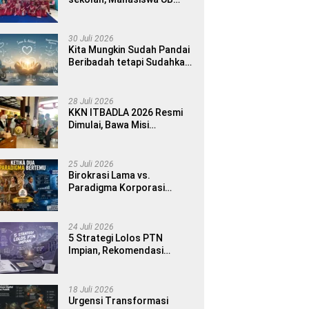
MMD 2026 Luncurkan E-
book Dwibahasa How to
Introduce Yourself di SDN
30 Juli 2026
1 Sumberngepoh
Kita Mungkin Sudah Pandai
Beribadah tetapi Sudahkah
Pandai Memanusiakan
Manusia?
28 Juli 2026
KKN ITBADLA 2026 Resmi
Dimulai, Bawa Misi
Pemberdayaan Desa
melalui Smart Village
Empowerment
25 Juli 2026
Birokrasi Lama vs.
Paradigma Korporasi
Publik: Implementasinya di
Kabupaten Banyuwangi
24 Juli 2026
5 Strategi Lolos PTN
Impian, Rekomendasi
Bimbel UTBK Terbaik untuk
Siswa SMA dan Gap Year
18 Juli 2026
Urgensi Transformasi