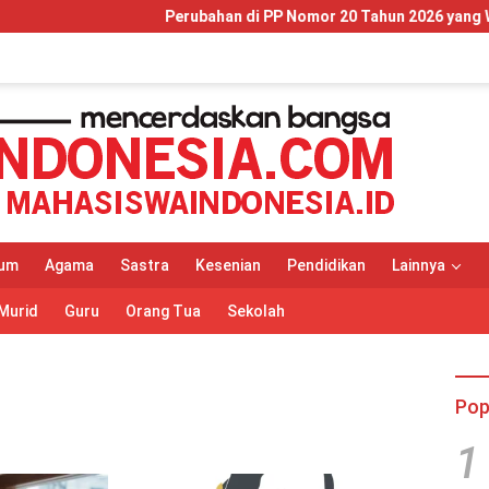
Perubahan di PP Nomor 20 Tahun 2026 yang Wajib Dipaham
um
Agama
Sastra
Kesenian
Pendidikan
Lainnya
Murid
Guru
Orang Tua
Sekolah
Pop
1