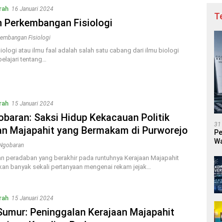
rah
16 Januari 2024
T
h Perkembangan Fisiologi
kembangan Fisiologi
iologi atau ilmu faal adalah salah satu cabang dari ilmu biologi
lajari tentang…
rah
15 Januari 2024
obaran: Saksi Hidup Kekacauan Politik
31
an Majapahit yang Bermakam di Purworejo
Pe
Wa
Ngobaran
 peradaban yang berakhir pada runtuhnya Kerajaan Majapahit
an banyak sekali pertanyaan mengenai rekam jejak…
rah
15 Januari 2024
Sumur: Peninggalan Kerajaan Majapahit