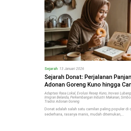
Sejarah
13 Januari 2026
Sejarah Donat: Perjalanan Panjan
Adonan Goreng Kuno hingga Ca
Global
Adaptasi Rasa Lokal
,
Evolusi Resep Kuno
,
Inovasi Luban
Imigran Belanda
,
Perkembangan Industri Makanan
,
Simbo
Tradisi Adonan Goreng
Donat adalah salah satu camilan paling populer di 
sederhana, rasanya manis, mudah ditemukan,…