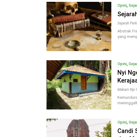
Opini
,
Seja
Sejara
Sejarah Per
Abstrak Fis
yang mempe
Opini
,
Seja
Nyi Ng
Keraja
Makam Nyi 
Kemunduran
meninggalk
Opini
,
Seja
Candi 