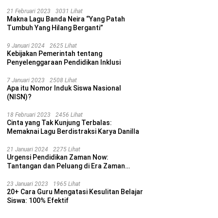
21 Februari 2023
3031 Lihat
Makna Lagu Banda Neira “Yang Patah
Tumbuh Yang Hilang Berganti”
9 Januari 2024
2625 Lihat
Kebijakan Pemerintah tentang
Penyelenggaraan Pendidikan Inklusi
7 Januari 2023
2508 Lihat
Apa itu Nomor Induk Siswa Nasional
(NISN)?
18 Februari 2023
2456 Lihat
Cinta yang Tak Kunjung Terbalas:
Memaknai Lagu Berdistraksi Karya Danilla
21 Januari 2024
2275 Lihat
Urgensi Pendidikan Zaman Now:
Tantangan dan Peluang di Era Zaman
Sekarang
23 Januari 2023
1965 Lihat
20+ Cara Guru Mengatasi Kesulitan Belajar
Siswa: 100% Efektif