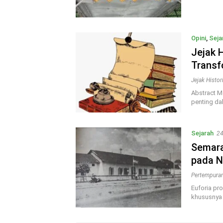
Opini
,
Seja
Jejak 
Transf
Jejak Histo
Abstract M
penting da
Sejarah
24
Semara
pada N
Pertempura
Euforia pr
khususnya 