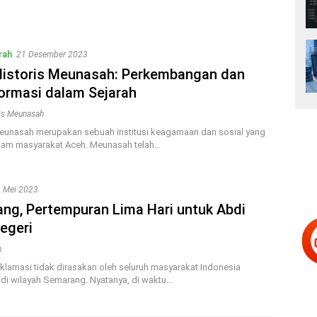
rah
21 Desember 2023
Historis Meunasah: Perkembangan dan
ormasi dalam Sejarah
ris Meunasah
eunasah merupakan sebuah institusi keagamaan dan sosial yang
lam masyarakat Aceh. Meunasah telah…
 Mei 2023
ng, Pertempuran Lima Hari untuk Abdi
egeri
n
oklamasi tidak dirasakan oleh seluruh masyarakat Indonesia
di wilayah Semarang. Nyatanya, di waktu…