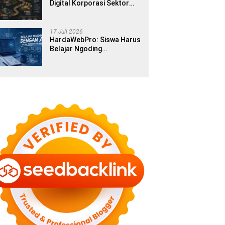
Digital Korporasi Sektor
Publik di Era Modern
17 Juli 2026
HardaWebPro: Siswa Harus
Belajar Ngoding
Menggunakan AI Sejak
Pendidikan Awal