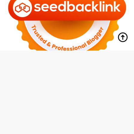
tutup
Indeks
Kode Etik
Redaksi
Disclaimer