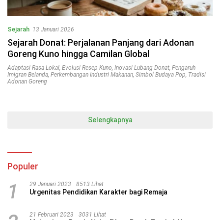
Sejarah
13 Januari 2026
Sejarah Donat: Perjalanan Panjang dari Adonan
Goreng Kuno hingga Camilan Global
Adaptasi Rasa Lokal
,
Evolusi Resep Kuno
,
Inovasi Lubang Donat
,
Pengaruh
Imigran Belanda
,
Perkembangan Industri Makanan
,
Simbol Budaya Pop
,
Tradisi
Adonan Goreng
Selengkapnya
Populer
1
29 Januari 2023
8513 Lihat
Urgenitas Pendidikan Karakter bagi Remaja
21 Februari 2023
3031 Lihat