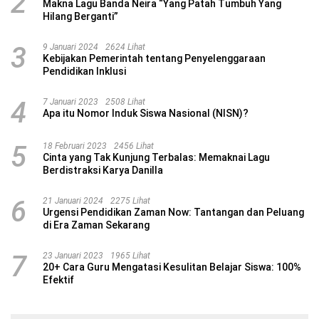
2
Makna Lagu Banda Neira “Yang Patah Tumbuh Yang
Hilang Berganti”
3
9 Januari 2024
2624 Lihat
Kebijakan Pemerintah tentang Penyelenggaraan
Pendidikan Inklusi
4
7 Januari 2023
2508 Lihat
Apa itu Nomor Induk Siswa Nasional (NISN)?
5
18 Februari 2023
2456 Lihat
Cinta yang Tak Kunjung Terbalas: Memaknai Lagu
Berdistraksi Karya Danilla
6
21 Januari 2024
2275 Lihat
Urgensi Pendidikan Zaman Now: Tantangan dan Peluang
di Era Zaman Sekarang
7
23 Januari 2023
1965 Lihat
20+ Cara Guru Mengatasi Kesulitan Belajar Siswa: 100%
Efektif