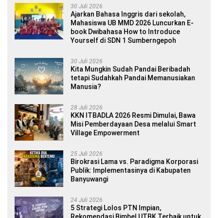
30 Juli 2026
Ajarkan Bahasa Inggris dari sekolah,
Mahasiswa UB MMD 2026 Luncurkan E-
book Dwibahasa How to Introduce
Yourself di SDN 1 Sumberngepoh
30 Juli 2026
Kita Mungkin Sudah Pandai Beribadah
tetapi Sudahkah Pandai Memanusiakan
Manusia?
28 Juli 2026
KKN ITBADLA 2026 Resmi Dimulai, Bawa
Misi Pemberdayaan Desa melalui Smart
Village Empowerment
25 Juli 2026
Birokrasi Lama vs. Paradigma Korporasi
Publik: Implementasinya di Kabupaten
Banyuwangi
24 Juli 2026
5 Strategi Lolos PTN Impian,
Rekomendasi Bimbel UTBK Terbaik untuk