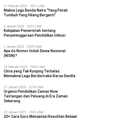
21 Februari 2023
3031 Lihat
Makna Lagu Banda Neira “Yang Patah
Tumbuh Yang Hilang Berganti”
9 Januari 2024
2625 Lihat
Kebijakan Pemerintah tentang
Penyelenggaraan Pendidikan Inklusi
7 Januari 2023
2509 Lihat
Apa itu Nomor Induk Siswa Nasional
(NISN)?
18 Februari 2023
2456 Lihat
Cinta yang Tak Kunjung Terbalas:
Memaknai Lagu Berdistraksi Karya Danilla
21 Januari 2024
2276 Lihat
Urgensi Pendidikan Zaman Now:
Tantangan dan Peluang di Era Zaman
Sekarang
23 Januari 2023
1965 Lihat
20+ Cara Guru Mengatasi Kesulitan Belajar