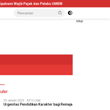
n Pelaku UMKM
Telkom University Dorong Kolaborasi AI da
tutup
uler
29 Januari 2023
8513 Lihat
Urgenitas Pendidikan Karakter bagi Remaja