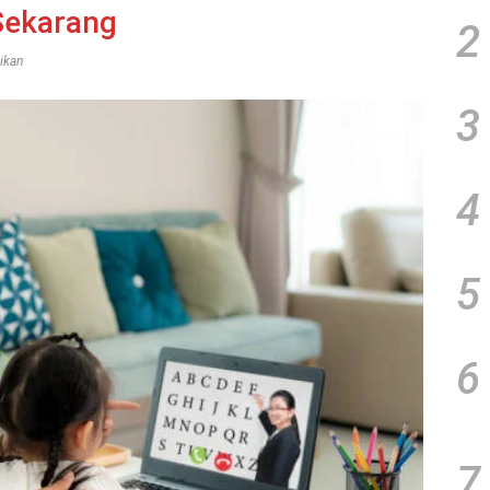
Sekarang
2
ikan
3
4
5
6
7