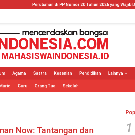
an di PP Nomor 20 Tahun 2026 yang Wajib Dipahami Wajib Pajak da
um
Agama
Sastra
Kesenian
Pendidikan
Lainnya
Murid
Guru
Orang Tua
Sekolah
Pop
1
aman Now: Tantangan dan