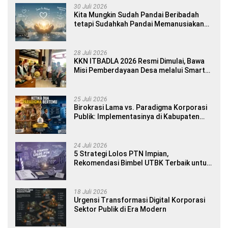
30 Juli 2026
Kita Mungkin Sudah Pandai Beribadah
tetapi Sudahkah Pandai Memanusiakan
Manusia?
28 Juli 2026
KKN ITBADLA 2026 Resmi Dimulai, Bawa
Misi Pemberdayaan Desa melalui Smart
Village Empowerment
25 Juli 2026
Birokrasi Lama vs. Paradigma Korporasi
Publik: Implementasinya di Kabupaten
Banyuwangi
24 Juli 2026
5 Strategi Lolos PTN Impian,
Rekomendasi Bimbel UTBK Terbaik untuk
Siswa SMA dan Gap Year
18 Juli 2026
Urgensi Transformasi Digital Korporasi
Sektor Publik di Era Modern