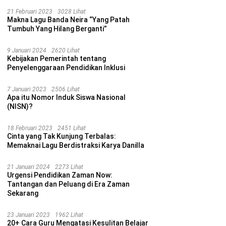
21 Februari 2023
3028 Lihat
Makna Lagu Banda Neira “Yang Patah
Tumbuh Yang Hilang Berganti”
9 Januari 2024
2620 Lihat
Kebijakan Pemerintah tentang
Penyelenggaraan Pendidikan Inklusi
7 Januari 2023
2506 Lihat
Apa itu Nomor Induk Siswa Nasional
(NISN)?
18 Februari 2023
2451 Lihat
Cinta yang Tak Kunjung Terbalas:
Memaknai Lagu Berdistraksi Karya Danilla
21 Januari 2024
2273 Lihat
Urgensi Pendidikan Zaman Now:
Tantangan dan Peluang di Era Zaman
Sekarang
23 Januari 2023
1962 Lihat
20+ Cara Guru Mengatasi Kesulitan Belajar