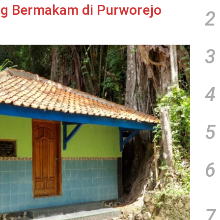
ng Bermakam di Purworejo
2
3
4
5
6
7