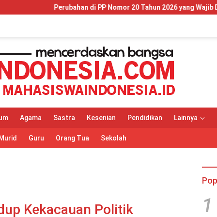
ahan di PP Nomor 20 Tahun 2026 yang Wajib Dipahami Wajib Pajak 
um
Agama
Sastra
Kesenian
Pendidikan
Lainnya
Murid
Guru
Orang Tua
Sekolah
Pop
1
dup Kekacauan Politik