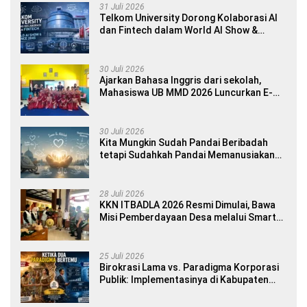
31 Juli 2026
Telkom University Dorong Kolaborasi AI
dan Fintech dalam World AI Show &
Finance 2045
30 Juli 2026
Ajarkan Bahasa Inggris dari sekolah,
Mahasiswa UB MMD 2026 Luncurkan E-
book Dwibahasa How to Introduce
Yourself di SDN 1 Sumberngepoh
30 Juli 2026
Kita Mungkin Sudah Pandai Beribadah
tetapi Sudahkah Pandai Memanusiakan
Manusia?
28 Juli 2026
KKN ITBADLA 2026 Resmi Dimulai, Bawa
Misi Pemberdayaan Desa melalui Smart
Village Empowerment
25 Juli 2026
Birokrasi Lama vs. Paradigma Korporasi
Publik: Implementasinya di Kabupaten
Banyuwangi