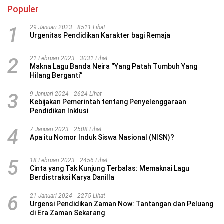
Populer
1
29 Januari 2023
8511 Lihat
Urgenitas Pendidikan Karakter bagi Remaja
2
21 Februari 2023
3031 Lihat
Makna Lagu Banda Neira “Yang Patah Tumbuh Yang
Hilang Berganti”
3
9 Januari 2024
2624 Lihat
Kebijakan Pemerintah tentang Penyelenggaraan
Pendidikan Inklusi
4
7 Januari 2023
2508 Lihat
Apa itu Nomor Induk Siswa Nasional (NISN)?
5
18 Februari 2023
2456 Lihat
Cinta yang Tak Kunjung Terbalas: Memaknai Lagu
Berdistraksi Karya Danilla
6
21 Januari 2024
2275 Lihat
Urgensi Pendidikan Zaman Now: Tantangan dan Peluang
di Era Zaman Sekarang