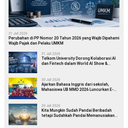
31 Juli 2026
Perubahan di PP Nomor 20 Tahun 2026 yang Wajib Dipahami
Wajib Pajak dan Pelaku UMKM
31 Juli 2026
Telkom University Dorong Kolaborasi AI
dan Fintech dalam World AI Show &
Finance 2045
30 Juli 2026
Ajarkan Bahasa Inggris dari sekolah,
Mahasiswa UB MMD 2026 Luncurkan E-
book Dwibahasa How to Introduce
Yourself di SDN 1 Sumberngepoh
30 Juli 2026
Kita Mungkin Sudah Pandai Beribadah
tetapi Sudahkah Pandai Memanusiakan
Manusia?