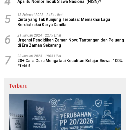
4
Apa itu Nomor Induk Siswa Nasional (NISN)?
5
18 Februari 2023
2454 Lihat
Cinta yang Tak Kunjung Terbalas: Memaknai Lagu
Berdistraksi Karya Danilla
6
21 Januari 2024
2275 Lihat
Urgensi Pendidikan Zaman Now: Tantangan dan Peluang
di Era Zaman Sekarang
7
23 Januari 2023
1963 Lihat
20+ Cara Guru Mengatasi Kesulitan Belajar Siswa: 100%
Efektif
Terbaru