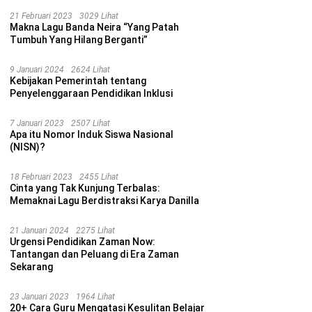
21 Februari 2023
3029 Lihat
Makna Lagu Banda Neira “Yang Patah
Tumbuh Yang Hilang Berganti”
9 Januari 2024
2624 Lihat
Kebijakan Pemerintah tentang
Penyelenggaraan Pendidikan Inklusi
7 Januari 2023
2507 Lihat
Apa itu Nomor Induk Siswa Nasional
(NISN)?
18 Februari 2023
2455 Lihat
Cinta yang Tak Kunjung Terbalas:
Memaknai Lagu Berdistraksi Karya Danilla
21 Januari 2024
2275 Lihat
Urgensi Pendidikan Zaman Now:
Tantangan dan Peluang di Era Zaman
Sekarang
23 Januari 2023
1964 Lihat
20+ Cara Guru Mengatasi Kesulitan Belajar