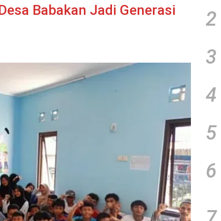
Desa Babakan Jadi Generasi
2
3
4
5
6
7