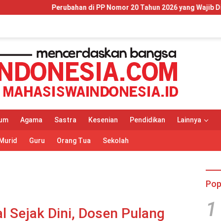
 di PP Nomor 20 Tahun 2026 yang Wajib Dipahami Wajib Pajak dan 
um
Agama
Sastra
Kesenian
Pendidikan
Lainnya
Murid
Guru
Orang Tua
Sekolah
Pop
1
 Sejak Dini, Dosen Pulang