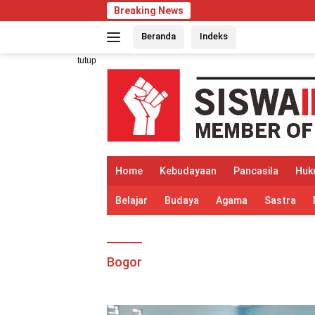
Langsung
Breaking News
ke
Beranda
Indeks
konten
tutup
Home
Kebudayaan
Pancasila
Huk
Belajar
Budaya
Agama
Sastra
Bogor