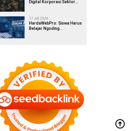
Digital Korporasi Sektor
Publik di Era Modern
17 Juli 2026
HardaWebPro: Siswa Harus
Belajar Ngoding
Menggunakan AI Sejak
Pendidikan Awal