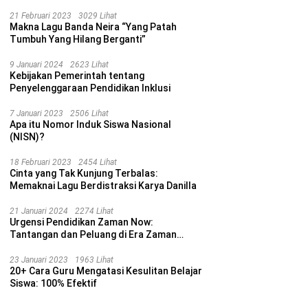
21 Februari 2023
3029 Lihat
Makna Lagu Banda Neira “Yang Patah
Tumbuh Yang Hilang Berganti”
9 Januari 2024
2623 Lihat
Kebijakan Pemerintah tentang
Penyelenggaraan Pendidikan Inklusi
7 Januari 2023
2506 Lihat
Apa itu Nomor Induk Siswa Nasional
(NISN)?
18 Februari 2023
2454 Lihat
Cinta yang Tak Kunjung Terbalas:
Memaknai Lagu Berdistraksi Karya Danilla
21 Januari 2024
2274 Lihat
Urgensi Pendidikan Zaman Now:
Tantangan dan Peluang di Era Zaman
Sekarang
23 Januari 2023
1963 Lihat
20+ Cara Guru Mengatasi Kesulitan Belajar
Siswa: 100% Efektif