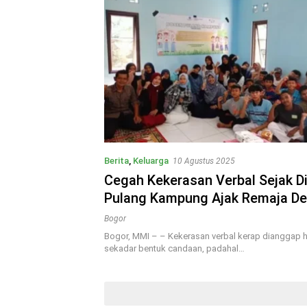
Berita
,
Keluarga
10 Agustus 2025
Cegah Kekerasan Verbal Sejak Di
Pulang Kampung Ajak Remaja D
Babakan Jadi Generasi Santun
Bogor
Bogor, MMI – – Kekerasan verbal kerap dianggap h
sekadar bentuk candaan, padahal…