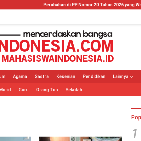
Perubahan di PP Nomor 20 Tahun 2026 yang Wajib Dipaham
um
Agama
Sastra
Kesenian
Pendidikan
Lainnya
Murid
Guru
Orang Tua
Sekolah
Pop
1