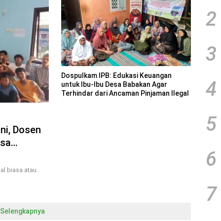
2
3
Dospulkam IPB: Edukasi Keuangan
4
untuk Ibu-Ibu Desa Babakan Agar
Terhindar dari Ancaman Pinjaman Ilegal
5
ni, Dosen
esa
6
al biasa atau
7
Selengkapnya