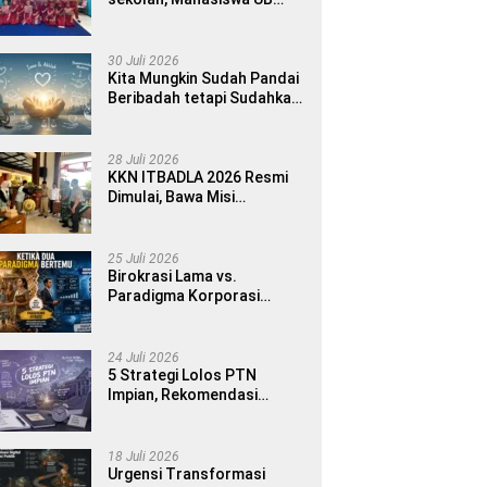
MMD 2026 Luncurkan E-
book Dwibahasa How to
Introduce Yourself di SDN
30 Juli 2026
1 Sumberngepoh
Kita Mungkin Sudah Pandai
Beribadah tetapi Sudahkah
Pandai Memanusiakan
Manusia?
28 Juli 2026
KKN ITBADLA 2026 Resmi
Dimulai, Bawa Misi
Pemberdayaan Desa
melalui Smart Village
Empowerment
25 Juli 2026
Birokrasi Lama vs.
Paradigma Korporasi
Publik: Implementasinya di
Kabupaten Banyuwangi
24 Juli 2026
5 Strategi Lolos PTN
Impian, Rekomendasi
Bimbel UTBK Terbaik untuk
Siswa SMA dan Gap Year
18 Juli 2026
Urgensi Transformasi