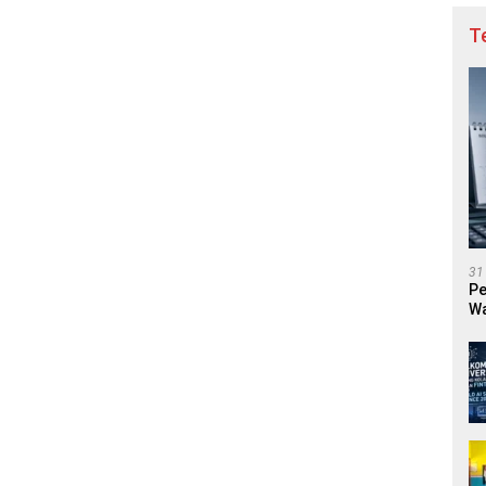
T
31
Pe
Wa