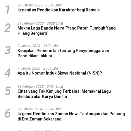
1
29 Januari 2023
8504 Lihat
Urgenitas Pendidikan Karakter bagi Remaja
2
21 Februari 2023
3028 Lihat
Makna Lagu Banda Neira “Yang Patah Tumbuh Yang
Hilang Berganti”
3
9 Januari 2024
2620 Lihat
Kebijakan Pemerintah tentang Penyelenggaraan
Pendidikan Inklusi
4
7 Januari 2023
2506 Lihat
Apa itu Nomor Induk Siswa Nasional (NISN)?
5
18 Februari 2023
2451 Lihat
Cinta yang Tak Kunjung Terbalas: Memaknai Lagu
Berdistraksi Karya Danilla
6
21 Januari 2024
2274 Lihat
Urgensi Pendidikan Zaman Now: Tantangan dan Peluang
di Era Zaman Sekarang