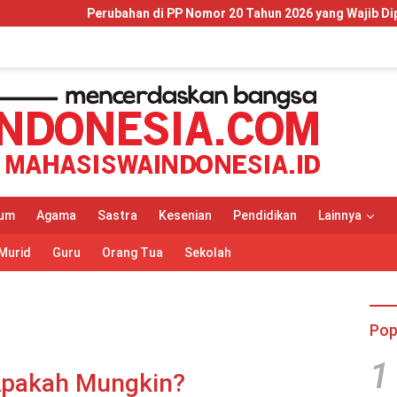
n di PP Nomor 20 Tahun 2026 yang Wajib Dipahami Wajib Pajak dan
um
Agama
Sastra
Kesenian
Pendidikan
Lainnya
Murid
Guru
Orang Tua
Sekolah
Pop
1
 Apakah Mungkin?