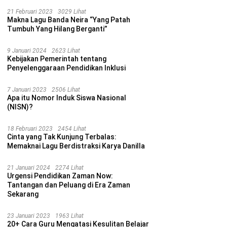
21 Februari 2023
3029 Lihat
Makna Lagu Banda Neira “Yang Patah
Tumbuh Yang Hilang Berganti”
9 Januari 2024
2623 Lihat
Kebijakan Pemerintah tentang
Penyelenggaraan Pendidikan Inklusi
7 Januari 2023
2506 Lihat
Apa itu Nomor Induk Siswa Nasional
(NISN)?
18 Februari 2023
2454 Lihat
Cinta yang Tak Kunjung Terbalas:
Memaknai Lagu Berdistraksi Karya Danilla
21 Januari 2024
2274 Lihat
Urgensi Pendidikan Zaman Now:
Tantangan dan Peluang di Era Zaman
Sekarang
23 Januari 2023
1963 Lihat
20+ Cara Guru Mengatasi Kesulitan Belajar