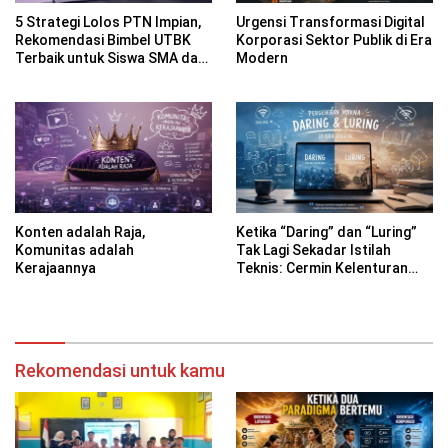
5 Strategi Lolos PTN Impian,
Urgensi Transformasi Digital
Rekomendasi Bimbel UTBK
Korporasi Sektor Publik di Era
Terbaik untuk Siswa SMA dan
Modern
Gap Year
Konten adalah Raja,
Ketika “Daring” dan “Luring”
Komunitas adalah
Tak Lagi Sekadar Istilah
Kerajaannya
Teknis: Cermin Kelenturan
Bahasa Indonesia di Era
Digital
Rekomendasi untuk kamu