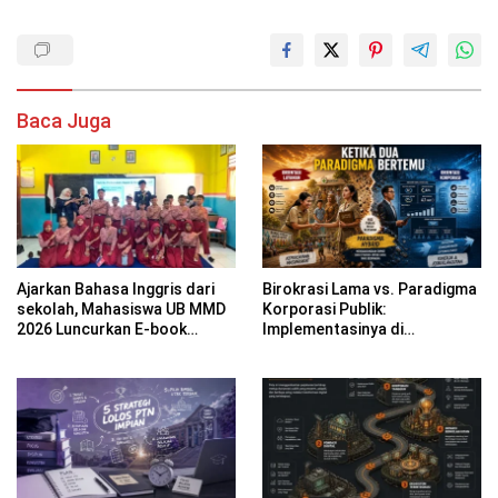
Baca Juga
Ajarkan Bahasa Inggris dari
Birokrasi Lama vs. Paradigma
sekolah, Mahasiswa UB MMD
Korporasi Publik:
2026 Luncurkan E-book
Implementasinya di
Dwibahasa How to Introduce
Kabupaten Banyuwangi
Yourself di SDN 1
Sumberngepoh