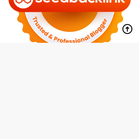
tutup
Indeks
Kode Etik
Redaksi
Disclaimer
Pedoman Media Siber
Privacy Policy
Hubungi Kami