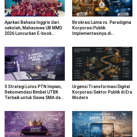
Ajarkan Bahasa Inggris dari
Birokrasi Lama vs. Paradigma
sekolah, Mahasiswa UB MMD
Korporasi Publik:
2026 Luncurkan E-book
Implementasinya di
Dwibahasa How to Introduce
Kabupaten Banyuwangi
Yourself di SDN 1
Sumberngepoh
5 Strategi Lolos PTN Impian,
Urgensi Transformasi Digital
Rekomendasi Bimbel UTBK
Korporasi Sektor Publik di Era
Terbaik untuk Siswa SMA dan
Modern
Gap Year