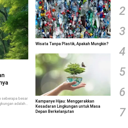
2
3
Wisata Tanpa Plastik, Apakah Mungkin?
4
5
an
nya
6
n seberapa besar
Kampanye Hijau: Menggerakkan
ngkungan adalah…
Kesadaran Lingkungan untuk Masa
7
Depan Berkelanjutan