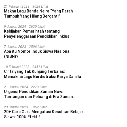
21 Februari 2023
3028 Lihat
Makna Lagu Banda Neira “Yang Patah
Tumbuh Yang Hilang Berganti”
9 Januari 2024
2620 Lihat
Kebijakan Pemerintah tentang
Penyelenggaraan Pendidikan Inklusi
7 Januari 2023
2506 Lihat
Apa itu Nomor Induk Siswa Nasional
(NISN)?
18 Februari 2023
2451 Lihat
Cinta yang Tak Kunjung Terbalas:
Memaknai Lagu Berdistraksi Karya Danilla
21 Januari 2024
2273 Lihat
Urgensi Pendidikan Zaman Now:
Tantangan dan Peluang di Era Zaman
Sekarang
23 Januari 2023
1962 Lihat
20+ Cara Guru Mengatasi Kesulitan Belajar
Siswa: 100% Efektif