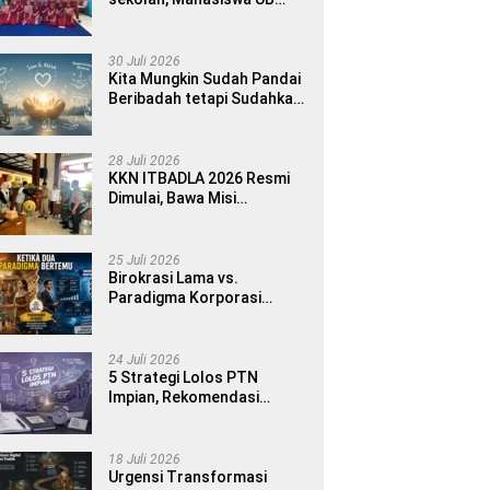
MMD 2026 Luncurkan E-
book Dwibahasa How to
Introduce Yourself di SDN
30 Juli 2026
1 Sumberngepoh
Kita Mungkin Sudah Pandai
Beribadah tetapi Sudahkah
Pandai Memanusiakan
Manusia?
28 Juli 2026
KKN ITBADLA 2026 Resmi
Dimulai, Bawa Misi
Pemberdayaan Desa
melalui Smart Village
Empowerment
25 Juli 2026
Birokrasi Lama vs.
Paradigma Korporasi
Publik: Implementasinya di
Kabupaten Banyuwangi
24 Juli 2026
5 Strategi Lolos PTN
Impian, Rekomendasi
Bimbel UTBK Terbaik untuk
Siswa SMA dan Gap Year
18 Juli 2026
Urgensi Transformasi