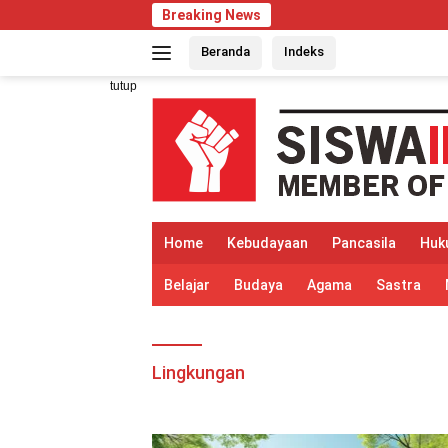
Langsung
Breaking News
ke
Beranda
Indeks
konten
tutup
Home
Kebudayaan
Pancasila
Huk
Belajar
Budaya
Agama
Sastra
Lingkungan