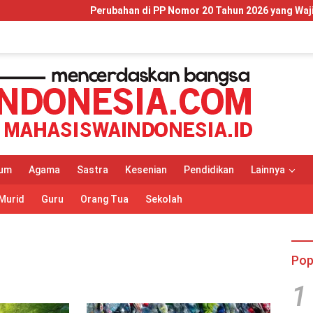
Perubahan di PP Nomor 20 Tahun 2026 yang Wajib Dipahami 
um
Agama
Sastra
Kesenian
Pendidikan
Lainnya
Murid
Guru
Orang Tua
Sekolah
Pop
1