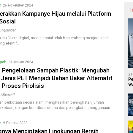
n
26 November 2024
T
rakkan Kampanye Hijau melalui Platform
Sosial
 Lingkungan
 Isu Di era digital, media sosial telah berkembang menjadi salah
ang efektif…
pah
13 Januari 2024
i Pengelolaan Sampah Plastik: Mengubah
31
k Jenis PET Menjadi Bahan Bakar Alternatif
Pe
Wa
 Proses Pirolisis
Alternatif
n perkotaan secara alami menghasilkan peningkatan jumlah
kotaan, dengan kontribusi utama dari peningkatan penggunaan…
n
9 Februari 2023
gnya Menciptakan Lingkungan Bersih