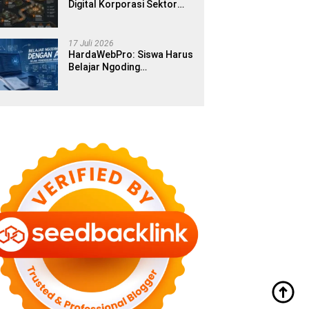
Digital Korporasi Sektor
Publik di Era Modern
17 Juli 2026
HardaWebPro: Siswa Harus
Belajar Ngoding
Menggunakan AI Sejak
Pendidikan Awal