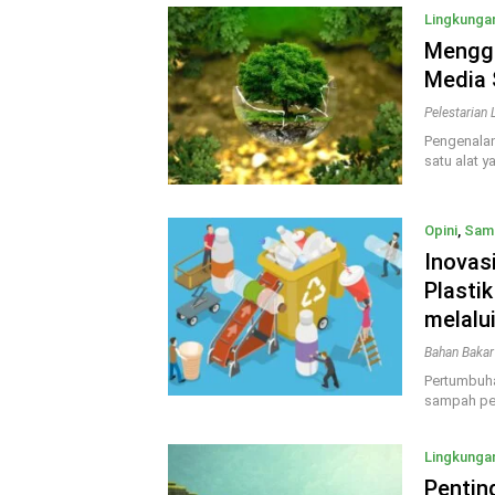
Lingkunga
Mengge
Media 
Pelestarian
Pengenalan
satu alat y
Opini
,
Sam
Inovas
Plasti
melalui
Bahan Bakar 
Pertumbuha
sampah per
Lingkunga
Pentin