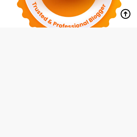
tutup
Indeks
Kode Etik
Redaksi
Disclaimer
Pedoman Media Siber
Privacy Policy
Hubungi Kami
© 2026 Media Siswa Indonesia (MMI Group)