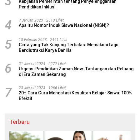
3
Kebijakan Pemerintah tentang Penyelenggaraan
Pendidikan Inklusi
4
7 Januari 2023
2513 Lihat
Apa itu Nomor Induk Siswa Nasional (NISN)?
5
18 Februari 2023
2461 Lihat
Cinta yang Tak Kunjung Terbalas: Memaknai Lagu
Berdistraksi Karya Danilla
6
21 Januari 2024
2277 Lihat
Urgensi Pendidikan Zaman Now: Tantangan dan Peluang
di Era Zaman Sekarang
7
23 Januari 2023
1966 Lihat
20+ Cara Guru Mengatasi Kesulitan Belajar Siswa: 100%
Efektif
Terbaru