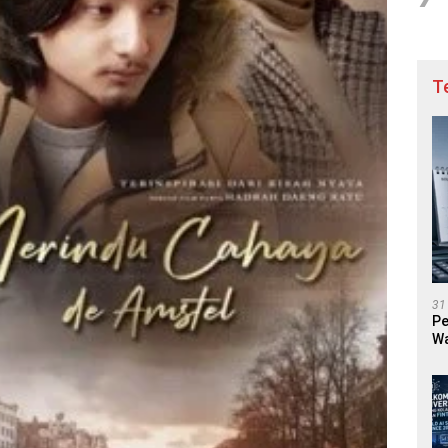
T
31
Pe
Wa