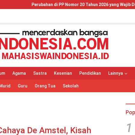
 PP Nomor 20 Tahun 2026 yang Wajib Dipahami Wajib Pajak dan Pel
um
Agama
Sastra
Kesenian
Pendidikan
Lainnya
Murid
Guru
Orang Tua
Sekolah
Pop
1
Cahaya De Amstel, Kisah