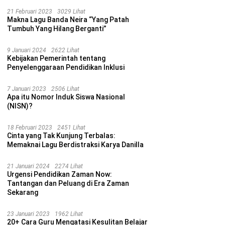
21 Februari 2023
3029 Lihat
Makna Lagu Banda Neira “Yang Patah
Tumbuh Yang Hilang Berganti”
9 Januari 2024
2622 Lihat
Kebijakan Pemerintah tentang
Penyelenggaraan Pendidikan Inklusi
7 Januari 2023
2506 Lihat
Apa itu Nomor Induk Siswa Nasional
(NISN)?
18 Februari 2023
2451 Lihat
Cinta yang Tak Kunjung Terbalas:
Memaknai Lagu Berdistraksi Karya Danilla
21 Januari 2024
2274 Lihat
Urgensi Pendidikan Zaman Now:
Tantangan dan Peluang di Era Zaman
Sekarang
23 Januari 2023
1962 Lihat
20+ Cara Guru Mengatasi Kesulitan Belajar