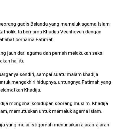
p seorang gadis Belanda yang memeluk agama Islam
atholik. Ia bernama Khadija Veenhoven dengan
sahabat bernama Fatimah.
ang jauh dari agama dan pernah melakukan seks
kan hal itu.
luarganya sendiri, sampai suatu malam khadija
n untuk mengakhiri hidupnya, untungnya Fatimah yang
elamatkan Khadija.
ija mengenai kehidupan seorang muslim. Khadija
lam, memutuskan untuk memeluk agama islam.
ija yang mulai istiqomah menunaikan ajaran-ajaran