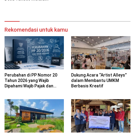
Pembuatan Desain Logo dan
Kemasan Produk Beras Tape
Ketan Fermentasi: Menyasar
Isu Sosial dan Meningkatkan
Daya Saing UMKM
Rekomendasi untuk kamu
Perubahan di PP Nomor 20
Dukung Acara “Artist Alleys”
Tahun 2026 yang Wajib
dalam Membantu UMKM
Dipahami Wajib Pajak dan
Berbasis Kreatif
Pelaku UMKM