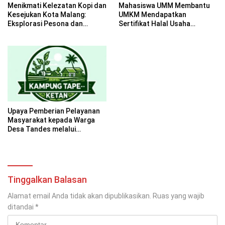
Menikmati Kelezatan Kopi dan
Mahasiswa UMM Membantu
Kesejukan Kota Malang:
UMKM Mendapatkan
Eksplorasi Pesona dan
Sertifikat Halal Usaha
Ramainya Café di Kota
Rengginang di Desa
Malang yang Menarik
Kromengan
Perhatian
Upaya Pemberian Pelayanan
Masyarakat kepada Warga
Desa Tandes melalui
Pembuatan Desain Logo dan
Kemasan Produk Beras Tape
Ketan Fermentasi: Menyasar
Isu Sosial dan Meningkatkan
Daya Saing UMKM
Tinggalkan Balasan
Alamat email Anda tidak akan dipublikasikan.
Ruas yang wajib
ditandai
*