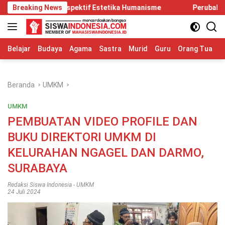
Langsung
ektif Estetika Humanisme
Breaking News
Perubahan di PP Nomor 20 Tahun
ke
konten
Belajar
Budaya
Agama
Sastra
Murid
Guru
Orang Tua
S
Beranda
UMKM
UMKM
PEMBUATAN VIDEO PROFILE DAN
BUKU DIREKTORI UMKM DI
KELURAHAN NGAGEL DAN DARMO,
SURABAYA
Redaksi Siswa Indonesia
-
UMKM
24 Juli 2024