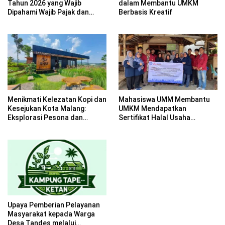
Tahun 2026 yang Wajib
dalam Membantu UMKM
Dipahami Wajib Pajak dan
Berbasis Kreatif
Pelaku UMKM
Menikmati Kelezatan Kopi dan
Mahasiswa UMM Membantu
Kesejukan Kota Malang:
UMKM Mendapatkan
Eksplorasi Pesona dan
Sertifikat Halal Usaha
Ramainya Café di Kota
Rengginang di Desa
Malang yang Menarik
Kromengan
Perhatian
Upaya Pemberian Pelayanan
Masyarakat kepada Warga
Desa Tandes melalui