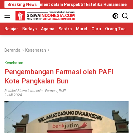
Langsung
Management dalam Perspektif Estetika Humanisme
Breaking News
Perubaha
ke
konten
Belajar
Budaya
Agama
Sastra
Murid
Guru
Orang Tua
S
Beranda
Kesehatan
Kesehatan
Pengembangan Farmasi oleh PAFI
Kota Pangkalan Bun
Redaksi Siswa Indonesia
-
Farmasi
,
PAFI
2 Juli 2024