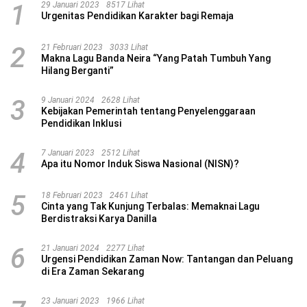
1
29 Januari 2023
8517 Lihat
Urgenitas Pendidikan Karakter bagi Remaja
2
21 Februari 2023
3033 Lihat
Makna Lagu Banda Neira “Yang Patah Tumbuh Yang
Hilang Berganti”
3
9 Januari 2024
2628 Lihat
Kebijakan Pemerintah tentang Penyelenggaraan
Pendidikan Inklusi
4
7 Januari 2023
2512 Lihat
Apa itu Nomor Induk Siswa Nasional (NISN)?
5
18 Februari 2023
2461 Lihat
Cinta yang Tak Kunjung Terbalas: Memaknai Lagu
Berdistraksi Karya Danilla
6
21 Januari 2024
2277 Lihat
Urgensi Pendidikan Zaman Now: Tantangan dan Peluang
di Era Zaman Sekarang
23 Januari 2023
1966 Lihat