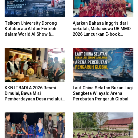
Telkom University Dorong
Ajarkan Bahasa Inggris dari
Kolaborasi AI dan Fintech
sekolah, Mahasiswa UB MMD
dalam World AI Show &
2026 Luncurkan E-book
Finance 2045
Dwibahasa How to Introduce
Yourself di SDN 1
Sumberngepoh
KKN ITBADLA 2026 Resmi
Laut China Selatan Bukan Lagi
Dimulai, Bawa Misi
Sengketa Wilayah: Arena
Pemberdayaan Desa melalui
Perebutan Pengaruh Global
Smart Village Empowerment