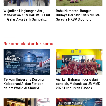
Wujudkan Lingkungan Asri,
Rabu Numerasi Bangun
Mahasiswa KKN UAD IV. D. Unit
Budaya Berpikir Kritis di SMP
III Gelar Aksi Bank Sampah
Swasta HKBP Sipoholon
Perdana di RW 11 Bausasran
Rekomendasi untuk kamu
Telkom University Dorong
Ajarkan Bahasa Inggris dari
Kolaborasi AI dan Fintech
sekolah, Mahasiswa UB MMD
dalam World AI Show &
2026 Luncurkan E-book
Finance 2045
Dwibahasa How to Introduce
Yourself di SDN 1
Sumberngepoh