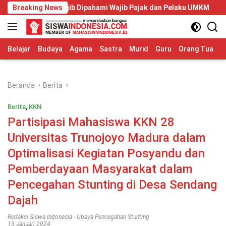
Langsung
 Wajib Dipahami Wajib Pajak dan Pelaku UMKM
Breaking News
Telkom Univ
ke
konten
Belajar
Budaya
Agama
Sastra
Murid
Guru
Orang Tua
S
Beranda
Berita
Berita
,
KKN
Partisipasi Mahasiswa KKN 28
Universitas Trunojoyo Madura dalam
Optimalisasi Kegiatan Posyandu dan
Pemberdayaan Masyarakat dalam
Pencegahan Stunting di Desa Sendang
Dajah
Redaksi Siswa Indonesia
-
Upaya Pencegahan Stunting
13 Januari 2024