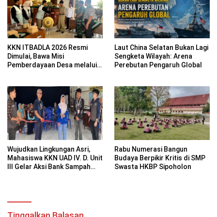
KKN ITBADLA 2026 Resmi
Laut China Selatan Bukan Lagi
Dimulai, Bawa Misi
Sengketa Wilayah: Arena
Pemberdayaan Desa melalui
Perebutan Pengaruh Global
Smart Village Empowerment
Wujudkan Lingkungan Asri,
Rabu Numerasi Bangun
Mahasiswa KKN UAD IV. D. Unit
Budaya Berpikir Kritis di SMP
III Gelar Aksi Bank Sampah
Swasta HKBP Sipoholon
Perdana di RW 11 Bausasran
Tinggalkan Balasan