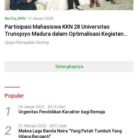
Berita
,
KKN
13 Januari 2024
Partisipasi Mahasiswa KKN 28 Universitas
Trunojoyo Madura dalam Optimalisasi Kegiatan
Posyandu dan Pemberdayaan Masyarakat dalam
Upaya Pencegahan Stunting
Pencegahan Stunting di Desa Sendang Dajah
Selengkapnya
Populer
1
29 Januari 2023
8513 Lihat
Urgenitas Pendidikan Karakter bagi Remaja
2
21 Februari 2023
3031 Lihat
Makna Lagu Banda Neira “Yang Patah Tumbuh Yang
Hilang Berganti”