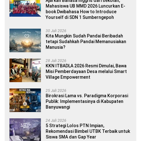
Ajarkan Bahasa Inggris dari sekolah,
Mahasiswa UB MMD 2026 Luncurkan E-
book Dwibahasa How to Introduce
Yourself di SDN 1 Sumberngepoh
30 Juli 2026
Kita Mungkin Sudah Pandai Beribadah
tetapi Sudahkah Pandai Memanusiakan
Manusia?
28 Juli 2026
KKN ITBADLA 2026 Resmi Dimulai, Bawa
Misi Pemberdayaan Desa melalui Smart
Village Empowerment
25 Juli 2026
Birokrasi Lama vs. Paradigma Korporasi
Publik: Implementasinya di Kabupaten
Banyuwangi
24 Juli 2026
5 Strategi Lolos PTN Impian,
Rekomendasi Bimbel UTBK Terbaik untuk
Siswa SMA dan Gap Year