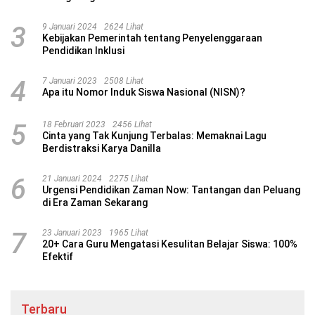
3
9 Januari 2024
2624 Lihat
Kebijakan Pemerintah tentang Penyelenggaraan
Pendidikan Inklusi
4
7 Januari 2023
2508 Lihat
Apa itu Nomor Induk Siswa Nasional (NISN)?
5
18 Februari 2023
2456 Lihat
Cinta yang Tak Kunjung Terbalas: Memaknai Lagu
Berdistraksi Karya Danilla
6
21 Januari 2024
2275 Lihat
Urgensi Pendidikan Zaman Now: Tantangan dan Peluang
di Era Zaman Sekarang
7
23 Januari 2023
1965 Lihat
20+ Cara Guru Mengatasi Kesulitan Belajar Siswa: 100%
Efektif
Terbaru