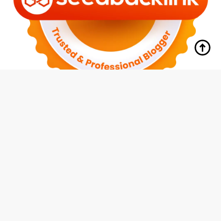
tutup
Indeks
Kode Etik
Redaksi
Disclaimer
Pedoman Media Siber
Privacy Policy
Hubungi Kami