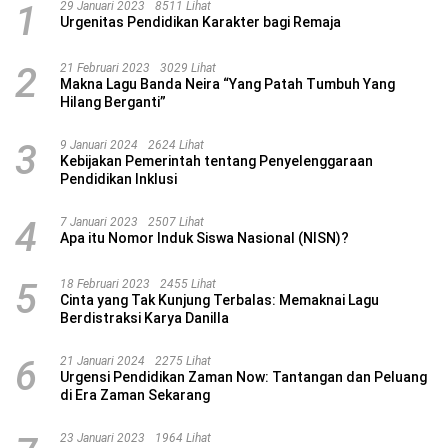
1
29 Januari 2023
8511 Lihat
Urgenitas Pendidikan Karakter bagi Remaja
2
21 Februari 2023
3029 Lihat
Makna Lagu Banda Neira “Yang Patah Tumbuh Yang
Hilang Berganti”
3
9 Januari 2024
2624 Lihat
Kebijakan Pemerintah tentang Penyelenggaraan
Pendidikan Inklusi
4
7 Januari 2023
2507 Lihat
Apa itu Nomor Induk Siswa Nasional (NISN)?
5
18 Februari 2023
2455 Lihat
Cinta yang Tak Kunjung Terbalas: Memaknai Lagu
Berdistraksi Karya Danilla
6
21 Januari 2024
2275 Lihat
Urgensi Pendidikan Zaman Now: Tantangan dan Peluang
di Era Zaman Sekarang
23 Januari 2023
1964 Lihat