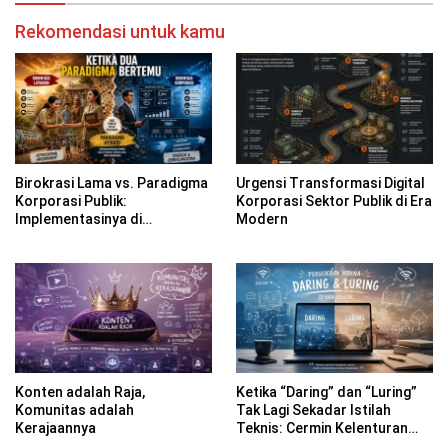
Rekomendasi untuk kamu
Birokrasi Lama vs. Paradigma
Urgensi Transformasi Digital
Korporasi Publik:
Korporasi Sektor Publik di Era
Implementasinya di
Modern
Kabupaten Banyuwangi
Konten adalah Raja,
Ketika “Daring” dan “Luring”
Komunitas adalah
Tak Lagi Sekadar Istilah
Kerajaannya
Teknis: Cermin Kelenturan
Bahasa Indonesia di Era