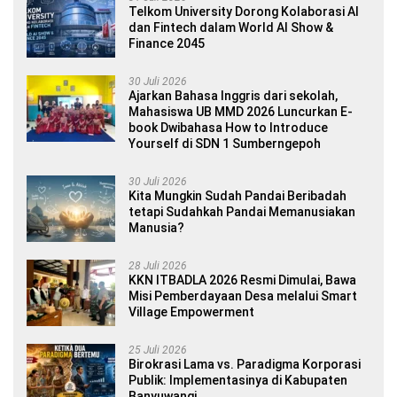
Telkom University Dorong Kolaborasi AI
dan Fintech dalam World AI Show &
Finance 2045
30 Juli 2026
Ajarkan Bahasa Inggris dari sekolah,
Mahasiswa UB MMD 2026 Luncurkan E-
book Dwibahasa How to Introduce
Yourself di SDN 1 Sumberngepoh
30 Juli 2026
Kita Mungkin Sudah Pandai Beribadah
tetapi Sudahkah Pandai Memanusiakan
Manusia?
28 Juli 2026
KKN ITBADLA 2026 Resmi Dimulai, Bawa
Misi Pemberdayaan Desa melalui Smart
Village Empowerment
25 Juli 2026
Birokrasi Lama vs. Paradigma Korporasi
Publik: Implementasinya di Kabupaten
Banyuwangi