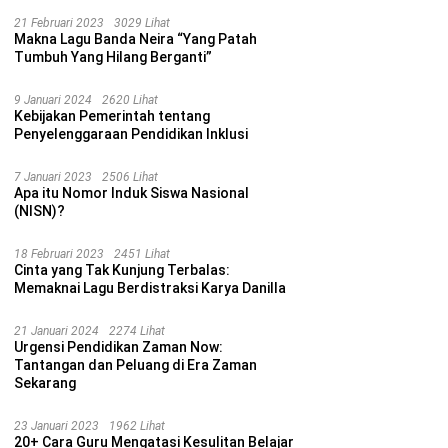
21 Februari 2023
3029 Lihat
Makna Lagu Banda Neira “Yang Patah
Tumbuh Yang Hilang Berganti”
9 Januari 2024
2620 Lihat
Kebijakan Pemerintah tentang
Penyelenggaraan Pendidikan Inklusi
7 Januari 2023
2506 Lihat
Apa itu Nomor Induk Siswa Nasional
(NISN)?
18 Februari 2023
2451 Lihat
Cinta yang Tak Kunjung Terbalas:
Memaknai Lagu Berdistraksi Karya Danilla
21 Januari 2024
2274 Lihat
Urgensi Pendidikan Zaman Now:
Tantangan dan Peluang di Era Zaman
Sekarang
23 Januari 2023
1962 Lihat
20+ Cara Guru Mengatasi Kesulitan Belajar