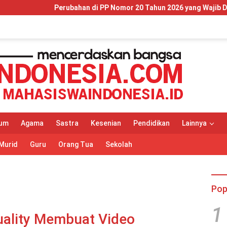
an di PP Nomor 20 Tahun 2026 yang Wajib Dipahami Wajib Pajak da
um
Agama
Sastra
Kesenian
Pendidikan
Lainnya
Murid
Guru
Orang Tua
Sekolah
Pop
1
ality Membuat Video