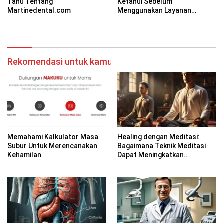
Tahu Tentang
Ketahui Sebelum
Martinedental.com
Menggunakan Layanan
OMSurgicalHospital.com
Rekomendasi untuk kamu
Memahami Kalkulator Masa
Healing dengan Meditasi:
Subur Untuk Merencanakan
Bagaimana Teknik Meditasi
Kehamilan
Dapat Meningkatkan
Kesadaran Spiritual