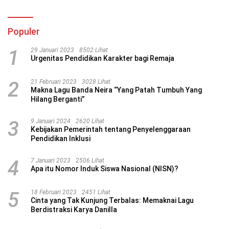
Populer
1
29 Januari 2023
8502 Lihat
Urgenitas Pendidikan Karakter bagi Remaja
2
21 Februari 2023
3028 Lihat
Makna Lagu Banda Neira “Yang Patah Tumbuh Yang
Hilang Berganti”
3
9 Januari 2024
2620 Lihat
Kebijakan Pemerintah tentang Penyelenggaraan
Pendidikan Inklusi
4
7 Januari 2023
2506 Lihat
Apa itu Nomor Induk Siswa Nasional (NISN)?
5
18 Februari 2023
2451 Lihat
Cinta yang Tak Kunjung Terbalas: Memaknai Lagu
Berdistraksi Karya Danilla