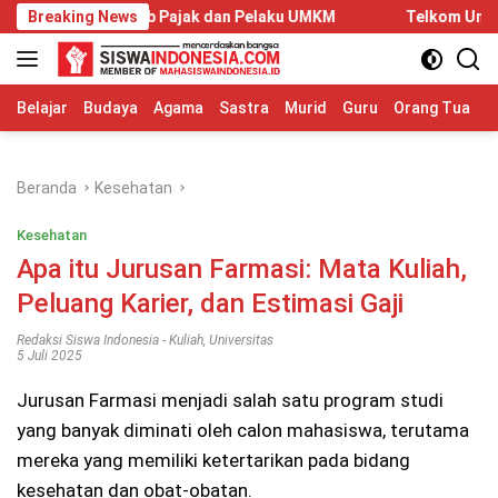
Langsung
ib Pajak dan Pelaku UMKM
Breaking News
Telkom University Dorong Kolabo
ke
konten
Belajar
Budaya
Agama
Sastra
Murid
Guru
Orang Tua
S
Beranda
Kesehatan
Kesehatan
Apa itu Jurusan Farmasi: Mata Kuliah,
Peluang Karier, dan Estimasi Gaji
Redaksi Siswa Indonesia
-
Kuliah
,
Universitas
5 Juli 2025
Jurusan Farmasi menjadi salah satu program studi
yang banyak diminati oleh calon mahasiswa, terutama
mereka yang memiliki ketertarikan pada bidang
kesehatan dan obat-obatan.