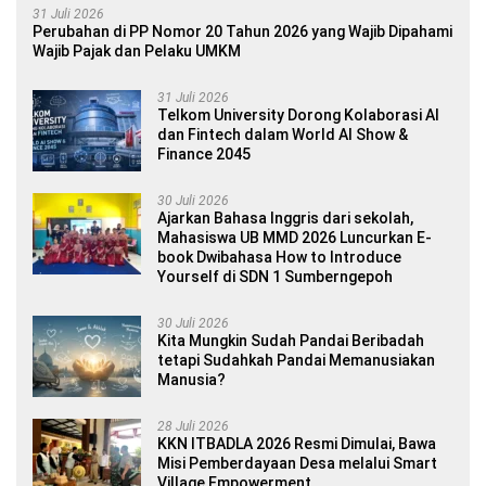
31 Juli 2026
Perubahan di PP Nomor 20 Tahun 2026 yang Wajib Dipahami
Wajib Pajak dan Pelaku UMKM
31 Juli 2026
Telkom University Dorong Kolaborasi AI
dan Fintech dalam World AI Show &
Finance 2045
30 Juli 2026
Ajarkan Bahasa Inggris dari sekolah,
Mahasiswa UB MMD 2026 Luncurkan E-
book Dwibahasa How to Introduce
Yourself di SDN 1 Sumberngepoh
30 Juli 2026
Kita Mungkin Sudah Pandai Beribadah
tetapi Sudahkah Pandai Memanusiakan
Manusia?
28 Juli 2026
KKN ITBADLA 2026 Resmi Dimulai, Bawa
Misi Pemberdayaan Desa melalui Smart
Village Empowerment