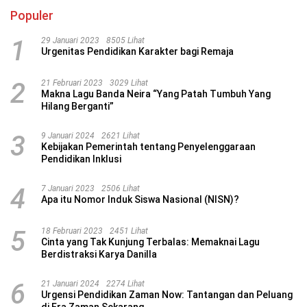
Populer
1
29 Januari 2023
8505 Lihat
Urgenitas Pendidikan Karakter bagi Remaja
2
21 Februari 2023
3029 Lihat
Makna Lagu Banda Neira “Yang Patah Tumbuh Yang
Hilang Berganti”
3
9 Januari 2024
2621 Lihat
Kebijakan Pemerintah tentang Penyelenggaraan
Pendidikan Inklusi
4
7 Januari 2023
2506 Lihat
Apa itu Nomor Induk Siswa Nasional (NISN)?
5
18 Februari 2023
2451 Lihat
Cinta yang Tak Kunjung Terbalas: Memaknai Lagu
Berdistraksi Karya Danilla
6
21 Januari 2024
2274 Lihat
Urgensi Pendidikan Zaman Now: Tantangan dan Peluang
di Era Zaman Sekarang