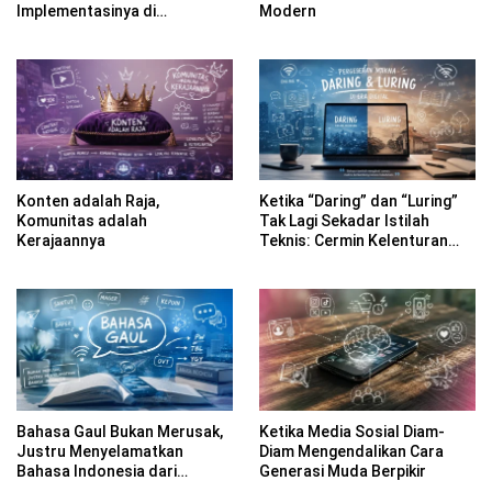
Implementasinya di
Modern
Kabupaten Banyuwangi
Konten adalah Raja,
Ketika “Daring” dan “Luring”
Komunitas adalah
Tak Lagi Sekadar Istilah
Kerajaannya
Teknis: Cermin Kelenturan
Bahasa Indonesia di Era
Digital
Bahasa Gaul Bukan Merusak,
Ketika Media Sosial Diam-
Justru Menyelamatkan
Diam Mengendalikan Cara
Bahasa Indonesia dari
Generasi Muda Berpikir
Kekakuan