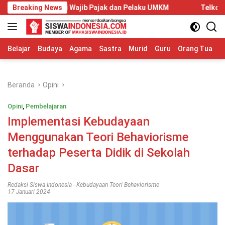
Langsung
i Wajib Pajak dan Pelaku UMKM
Breaking News
Telkom University Dorong K
ke
konten
Belajar
Budaya
Agama
Sastra
Murid
Guru
Orang Tua
S
Beranda
Opini
Opini
,
Pembelajaran
Implementasi Kebudayaan
Menggunakan Teori Behaviorisme
terhadap Peserta Didik di Sekolah
Dasar
Redaksi Siswa Indonesia
-
Kebudayaan Teori Behaviorisme
17 Januari 2024