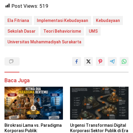
Post Views:
519
Ela Fitriana
Implementasi Kebudayaan
Kebudayaan
Sekolah Dasar
Teori Behaviorisme
UMS
Universitas Muhammadiyah Surakarta
Baca Juga
Birokrasi Lama vs. Paradigma
Urgensi Transformasi Digital
Korporasi Publik:
Korporasi Sektor Publik di Era