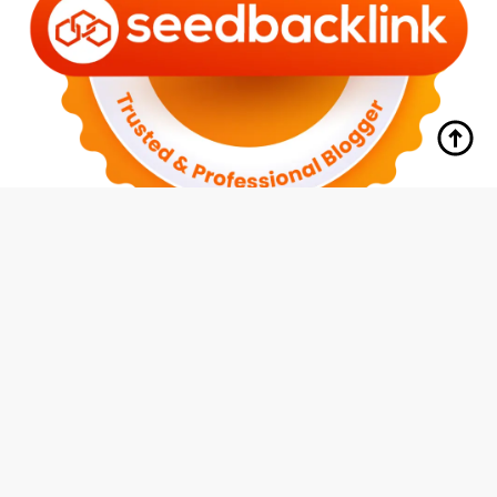
tutup
Indeks
Kode Etik
Redaksi
Disclaimer