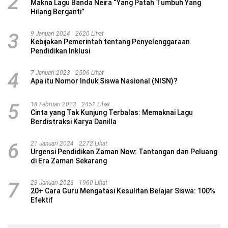
2
Makna Lagu Banda Neira “Yang Patah Tumbuh Yang
Hilang Berganti”
3
9 Januari 2024
2620 Lihat
Kebijakan Pemerintah tentang Penyelenggaraan
Pendidikan Inklusi
4
7 Januari 2023
2506 Lihat
Apa itu Nomor Induk Siswa Nasional (NISN)?
5
18 Februari 2023
2451 Lihat
Cinta yang Tak Kunjung Terbalas: Memaknai Lagu
Berdistraksi Karya Danilla
6
21 Januari 2024
2272 Lihat
Urgensi Pendidikan Zaman Now: Tantangan dan Peluang
di Era Zaman Sekarang
7
23 Januari 2023
1960 Lihat
20+ Cara Guru Mengatasi Kesulitan Belajar Siswa: 100%
Efektif