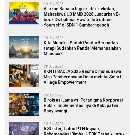
30 Juli 2026
Ajarkan Bahasa Inggris dari sekolah,
Mahasiswa UB MMD 2026 Luncurkan E-
book Dwibahasa How to Introduce
Yourself di SDN 1 Sumberngepoh
30 Juli 2026
Kita Mungkin Sudah Pandai Beribadah
tetapi Sudahkah Pandai Memanusiakan
Manusia?
28 Juli 2026
KKN ITBADLA 2026 Resmi Dimulai, Bawa
Misi Pemberdayaan Desa melalui Smart
Village Empowerment
25 Juli 2026
Birokrasi Lama vs. Paradigma Korporasi
Publik: Implementasinya di Kabupaten
Banyuwangi
24 Juli 2026
5 Strategi Lolos PTN Impian,
Rekomendasi Bimbel UTBK Terbaik untuk