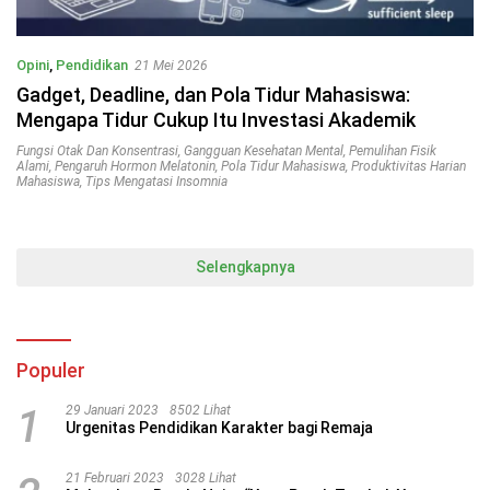
Opini
,
Pendidikan
21 Mei 2026
Gadget, Deadline, dan Pola Tidur Mahasiswa:
Mengapa Tidur Cukup Itu Investasi Akademik
Fungsi Otak Dan Konsentrasi
,
Gangguan Kesehatan Mental
,
Pemulihan Fisik
Alami
,
Pengaruh Hormon Melatonin
,
Pola Tidur Mahasiswa
,
Produktivitas Harian
Mahasiswa
,
Tips Mengatasi Insomnia
Selengkapnya
Populer
1
29 Januari 2023
8502 Lihat
Urgenitas Pendidikan Karakter bagi Remaja
21 Februari 2023
3028 Lihat