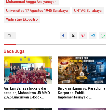
Muhammad Angga Ardiyansyah
Universitas 17 Agustus 1945 Surabaya
UNTAG Surabaya
Widiyatno Ekoputro
Baca Juga
Ajarkan Bahasa Inggris dari
Birokrasi Lama vs. Paradigma
sekolah, Mahasiswa UB MMD
Korporasi Publik:
2026 Luncurkan E-book
Implementasinya di
Dwibahasa How to Introduce
Kabupaten Banyuwangi
Yourself di SDN 1