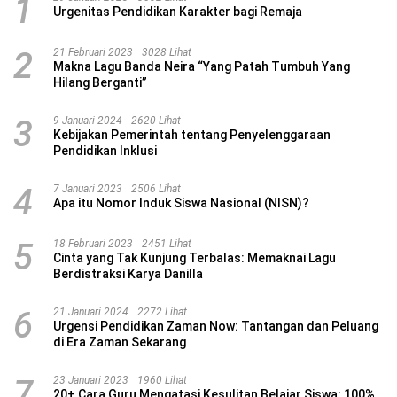
1
Urgenitas Pendidikan Karakter bagi Remaja
2
21 Februari 2023
3028 Lihat
Makna Lagu Banda Neira “Yang Patah Tumbuh Yang
Hilang Berganti”
3
9 Januari 2024
2620 Lihat
Kebijakan Pemerintah tentang Penyelenggaraan
Pendidikan Inklusi
4
7 Januari 2023
2506 Lihat
Apa itu Nomor Induk Siswa Nasional (NISN)?
5
18 Februari 2023
2451 Lihat
Cinta yang Tak Kunjung Terbalas: Memaknai Lagu
Berdistraksi Karya Danilla
6
21 Januari 2024
2272 Lihat
Urgensi Pendidikan Zaman Now: Tantangan dan Peluang
di Era Zaman Sekarang
7
23 Januari 2023
1960 Lihat
20+ Cara Guru Mengatasi Kesulitan Belajar Siswa: 100%