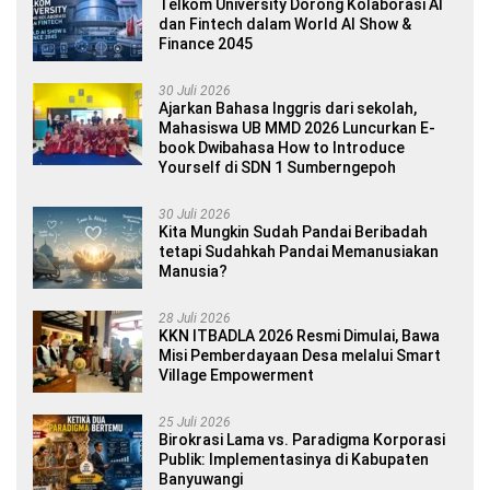
Telkom University Dorong Kolaborasi AI
dan Fintech dalam World AI Show &
Finance 2045
30 Juli 2026
Ajarkan Bahasa Inggris dari sekolah,
Mahasiswa UB MMD 2026 Luncurkan E-
book Dwibahasa How to Introduce
Yourself di SDN 1 Sumberngepoh
30 Juli 2026
Kita Mungkin Sudah Pandai Beribadah
tetapi Sudahkah Pandai Memanusiakan
Manusia?
28 Juli 2026
KKN ITBADLA 2026 Resmi Dimulai, Bawa
Misi Pemberdayaan Desa melalui Smart
Village Empowerment
25 Juli 2026
Birokrasi Lama vs. Paradigma Korporasi
Publik: Implementasinya di Kabupaten
Banyuwangi