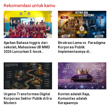
Rekomendasi untuk kamu
Ajarkan Bahasa Inggris dari
Birokrasi Lama vs. Paradigma
sekolah, Mahasiswa UB MMD
Korporasi Publik:
2026 Luncurkan E-book
Implementasinya di
Dwibahasa How to Introduce
Kabupaten Banyuwangi
Yourself di SDN 1
Sumberngepoh
Urgensi Transformasi Digital
Konten adalah Raja,
Korporasi Sektor Publik di Era
Komunitas adalah
Modern
Kerajaannya