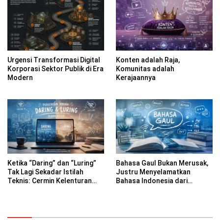
Sumberngepoh
Urgensi Transformasi Digital
Konten adalah Raja,
Korporasi Sektor Publik di Era
Komunitas adalah
Modern
Kerajaannya
Ketika “Daring” dan “Luring”
Bahasa Gaul Bukan Merusak,
Tak Lagi Sekadar Istilah
Justru Menyelamatkan
Teknis: Cermin Kelenturan
Bahasa Indonesia dari
Bahasa Indonesia di Era
Kekakuan
Digital