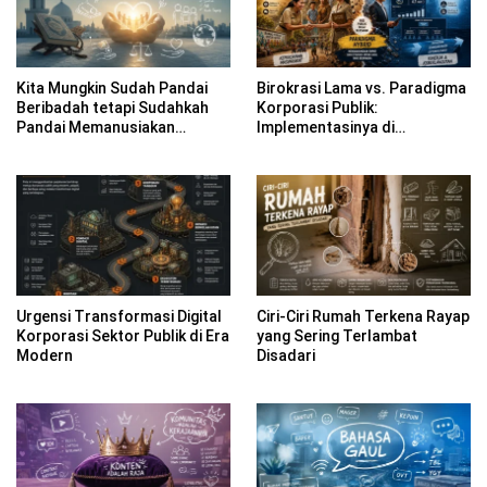
Kita Mungkin Sudah Pandai
Birokrasi Lama vs. Paradigma
Beribadah tetapi Sudahkah
Korporasi Publik:
Pandai Memanusiakan
Implementasinya di
Manusia?
Kabupaten Banyuwangi
Urgensi Transformasi Digital
Ciri-Ciri Rumah Terkena Rayap
Korporasi Sektor Publik di Era
yang Sering Terlambat
Modern
Disadari