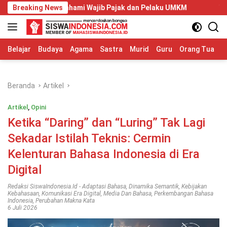
Langsung
b Dipahami Wajib Pajak dan Pelaku UMKM
Breaking News
Telkom Universit
ke
konten
Belajar
Budaya
Agama
Sastra
Murid
Guru
Orang Tua
S
Beranda
Artikel
Artikel
,
Opini
Ketika “Daring” dan “Luring” Tak Lagi
Sekadar Istilah Teknis: Cermin
Kelenturan Bahasa Indonesia di Era
Digital
Redaksi SiswaIndonesia.id
-
Adaptasi Bahasa
,
Dinamika Semantik
,
Kebijakan
Kebahasaan
,
Komunikasi Era Digital
,
Media Dan Bahasa
,
Perkembangan Bahasa
Indonesia
,
Perubahan Makna Kata
6 Juli 2026