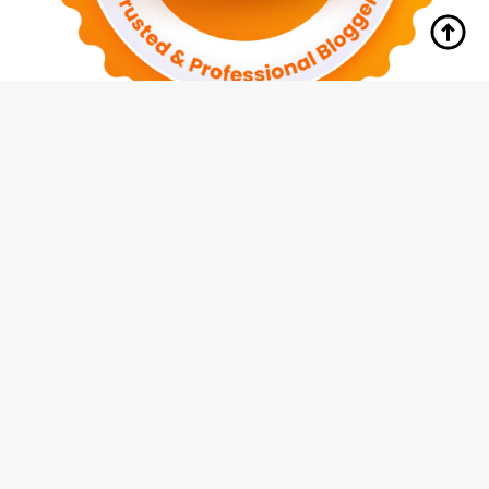
tutup
Indeks
Kode Etik
Redaksi
Disclaimer
Pedoman Media Siber
Privacy Policy
Hubungi Kami
© 2026 Media Siswa Indonesia (MMI Group)