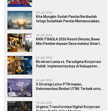
book Dwibahasa How to Introduce
Yourself di SDN 1 Sumberngepoh
30 Juli 2026
Kita Mungkin Sudah Pandai Beribadah
tetapi Sudahkah Pandai Memanusiakan
Manusia?
28 Juli 2026
KKN ITBADLA 2026 Resmi Dimulai, Bawa
Misi Pemberdayaan Desa melalui Smart
Village Empowerment
25 Juli 2026
Birokrasi Lama vs. Paradigma Korporasi
Publik: Implementasinya di Kabupaten
Banyuwangi
24 Juli 2026
5 Strategi Lolos PTN Impian,
Rekomendasi Bimbel UTBK Terbaik untuk
Siswa SMA dan Gap Year
18 Juli 2026
Urgensi Transformasi Digital Korporasi