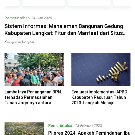
Pemerintahan
24 Juni 2025
Sistem Informasi Manajemen Bangunan Gedung
Kabupaten Langkat: Fitur dan Manfaat dari Situs
SIMBG Langkat
Kabupaten Langkat
Lambatnya Penanganan BPN
Evaluasi Implementasi APBD
terhadap Permasalahan
Kabupaten Pasuruan Tahun
Tanah Jogoloyo antara
2023: Langkah Menuju
Masyarakat dengan TNI AL
Pembangunan Berkelanjutan
Surabaya
Pemerintahan
18 Februari 2023
Pilpres 2024, Apakah Pemindahan Ibu