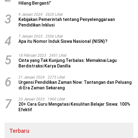
Hilang Berganti”
3
9 Januari 2024
2620 Lihat
Kebijakan Pemerintah tentang Penyelenggaraan
Pendidikan Inklusi
4
7 Januari 2023
2506 Lihat
Apa itu Nomor Induk Siswa Nasional (NISN)?
5
18 Februari 2023
2451 Lihat
Cinta yang Tak Kunjung Terbalas: Memaknai Lagu
Berdistraksi Karya Danilla
6
21 Januari 2024
2273 Lihat
Urgensi Pendidikan Zaman Now: Tantangan dan Peluang
di Era Zaman Sekarang
7
23 Januari 2023
1960 Lihat
20+ Cara Guru Mengatasi Kesulitan Belajar Siswa: 100%
Efektif
Terbaru