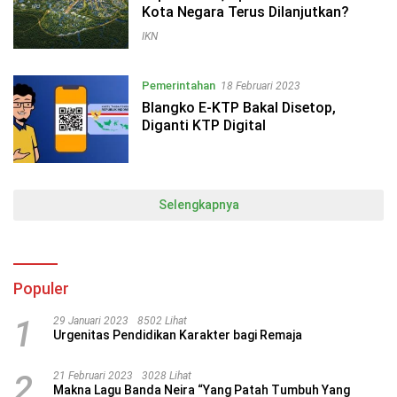
Kota Negara Terus Dilanjutkan?
IKN
Pemerintahan
18 Februari 2023
Blangko E-KTP Bakal Disetop,
Diganti KTP Digital
Selengkapnya
Populer
1
29 Januari 2023
8502 Lihat
Urgenitas Pendidikan Karakter bagi Remaja
2
21 Februari 2023
3028 Lihat
Makna Lagu Banda Neira “Yang Patah Tumbuh Yang