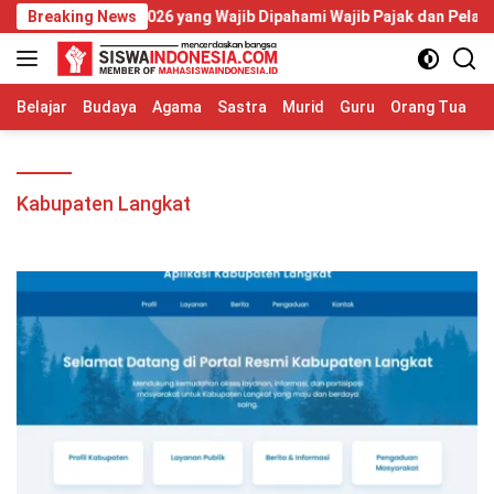
Langsung
or 20 Tahun 2026 yang Wajib Dipahami Wajib Pajak dan Pelaku UM
Breaking News
ke
konten
Belajar
Budaya
Agama
Sastra
Murid
Guru
Orang Tua
S
Kabupaten Langkat