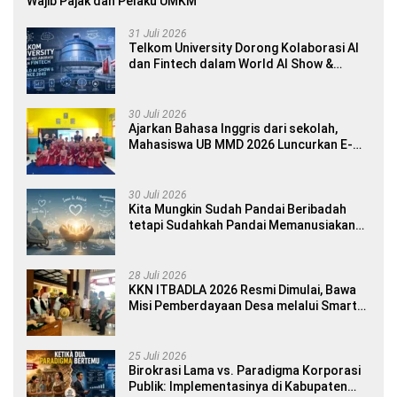
Wajib Pajak dan Pelaku UMKM
31 Juli 2026
Telkom University Dorong Kolaborasi AI
dan Fintech dalam World AI Show &
Finance 2045
30 Juli 2026
Ajarkan Bahasa Inggris dari sekolah,
Mahasiswa UB MMD 2026 Luncurkan E-
book Dwibahasa How to Introduce
Yourself di SDN 1 Sumberngepoh
30 Juli 2026
Kita Mungkin Sudah Pandai Beribadah
tetapi Sudahkah Pandai Memanusiakan
Manusia?
28 Juli 2026
KKN ITBADLA 2026 Resmi Dimulai, Bawa
Misi Pemberdayaan Desa melalui Smart
Village Empowerment
25 Juli 2026
Birokrasi Lama vs. Paradigma Korporasi
Publik: Implementasinya di Kabupaten