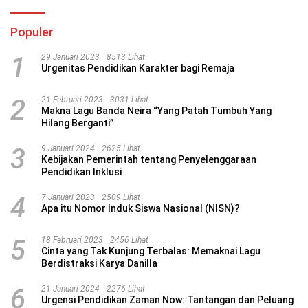
Populer
1
29 Januari 2023
8513 Lihat
Urgenitas Pendidikan Karakter bagi Remaja
2
21 Februari 2023
3031 Lihat
Makna Lagu Banda Neira “Yang Patah Tumbuh Yang
Hilang Berganti”
3
9 Januari 2024
2625 Lihat
Kebijakan Pemerintah tentang Penyelenggaraan
Pendidikan Inklusi
4
7 Januari 2023
2509 Lihat
Apa itu Nomor Induk Siswa Nasional (NISN)?
5
18 Februari 2023
2456 Lihat
Cinta yang Tak Kunjung Terbalas: Memaknai Lagu
Berdistraksi Karya Danilla
6
21 Januari 2024
2276 Lihat
Urgensi Pendidikan Zaman Now: Tantangan dan Peluang