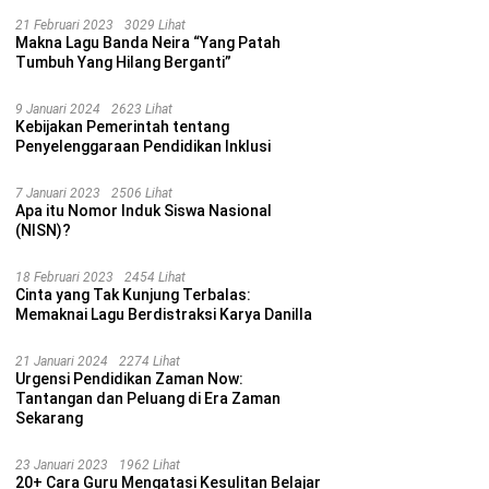
21 Februari 2023
3029 Lihat
Makna Lagu Banda Neira “Yang Patah
Tumbuh Yang Hilang Berganti”
9 Januari 2024
2623 Lihat
Kebijakan Pemerintah tentang
Penyelenggaraan Pendidikan Inklusi
7 Januari 2023
2506 Lihat
Apa itu Nomor Induk Siswa Nasional
(NISN)?
18 Februari 2023
2454 Lihat
Cinta yang Tak Kunjung Terbalas:
Memaknai Lagu Berdistraksi Karya Danilla
21 Januari 2024
2274 Lihat
Urgensi Pendidikan Zaman Now:
Tantangan dan Peluang di Era Zaman
Sekarang
23 Januari 2023
1962 Lihat
20+ Cara Guru Mengatasi Kesulitan Belajar