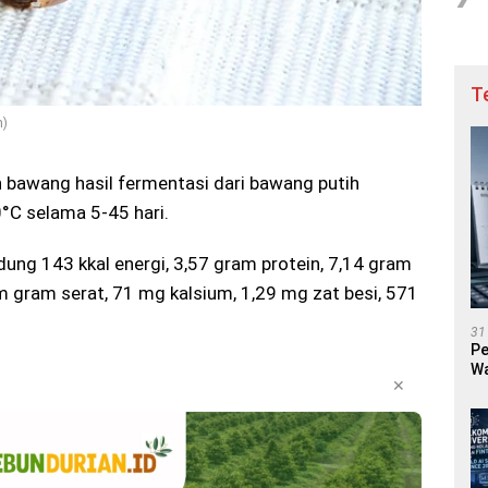
T
m)
 bawang hasil fermentasi dari bawang putih
°C selama 5-45 hari.
ng 143 kkal energi, 3,57 gram protein, 7,14 gram
m gram serat, 71 mg kalsium, 1,29 mg zat besi, 571
31
Pe
Wa
✕