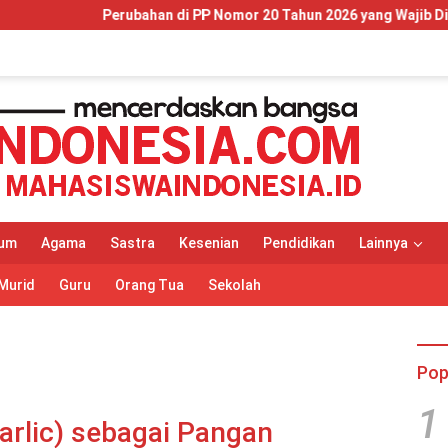
PP Nomor 20 Tahun 2026 yang Wajib Dipahami Wajib Pajak dan Pel
um
Agama
Sastra
Kesenian
Pendidikan
Lainnya
Murid
Guru
Orang Tua
Sekolah
Pop
1
arlic) sebagai Pangan