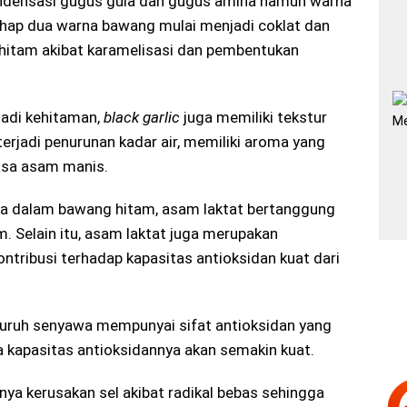
ondensasi gugus gula dan gugus amina namun warna
Tahap dua warna bawang mulai menjadi coklat dan
 hitam akibat karamelisasi dan pembentukan
jadi kehitaman,
black garlic
juga memiliki tekstur
terjadi penurunan kadar air, memiliki aroma yang
rasa asam manis.
a dalam bawang hitam, asam laktat bertanggung
. Selain itu, asam laktat juga merupakan
ontribusi terhadap kapasitas antioksidan kuat dari
luruh senyawa mempunyai sifat antioksidan yang
a kapasitas antioksidannya akan semakin kuat.
nya kerusakan sel akibat radikal bebas sehingga