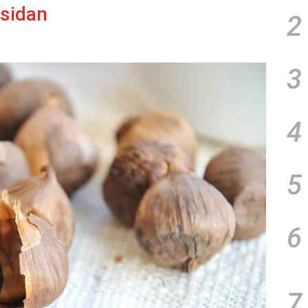
ksidan
2
3
4
5
6
7