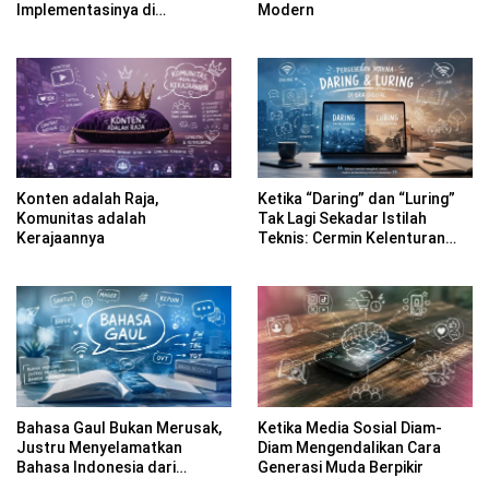
Implementasinya di
Modern
Kabupaten Banyuwangi
Konten adalah Raja,
Ketika “Daring” dan “Luring”
Komunitas adalah
Tak Lagi Sekadar Istilah
Kerajaannya
Teknis: Cermin Kelenturan
Bahasa Indonesia di Era
Digital
Bahasa Gaul Bukan Merusak,
Ketika Media Sosial Diam-
Justru Menyelamatkan
Diam Mengendalikan Cara
Bahasa Indonesia dari
Generasi Muda Berpikir
Kekakuan