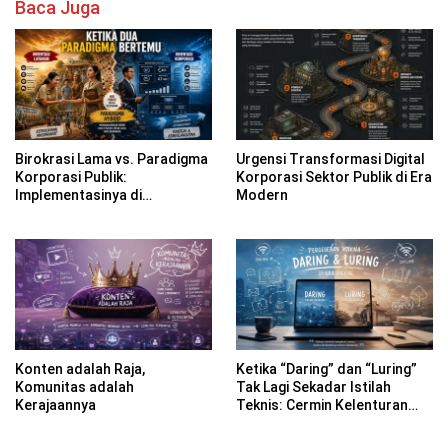
Baca Juga
Birokrasi Lama vs. Paradigma
Urgensi Transformasi Digital
Korporasi Publik:
Korporasi Sektor Publik di Era
Implementasinya di
Modern
Kabupaten Banyuwangi
Konten adalah Raja,
Ketika “Daring” dan “Luring”
Komunitas adalah
Tak Lagi Sekadar Istilah
Kerajaannya
Teknis: Cermin Kelenturan
Bahasa Indonesia di Era
Digital