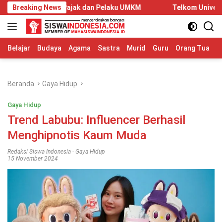
Langsung
ak dan Pelaku UMKM
Breaking News
Telkom University Dorong Kolaborasi 
ke
konten
Belajar
Budaya
Agama
Sastra
Murid
Guru
Orang Tua
S
Beranda
Gaya Hidup
Gaya Hidup
Trend Labubu: Influencer Berhasil
Menghipnotis Kaum Muda
Redaksi Siswa Indonesia
-
Gaya Hidup
15 November 2024