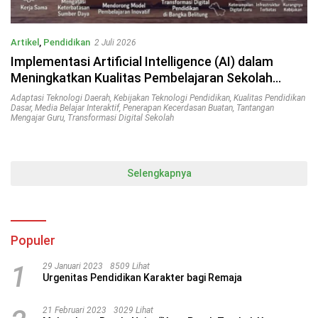
Artikel
,
Pendidikan
2 Juli 2026
Implementasi Artificial Intelligence (AI) dalam
Meningkatkan Kualitas Pembelajaran Sekolah
Dasar di Bangka Belitung
Adaptasi Teknologi Daerah
,
Kebijakan Teknologi Pendidikan
,
Kualitas Pendidikan
Dasar
,
Media Belajar Interaktif
,
Penerapan Kecerdasan Buatan
,
Tantangan
Mengajar Guru
,
Transformasi Digital Sekolah
Selengkapnya
Populer
1
29 Januari 2023
8509 Lihat
Urgenitas Pendidikan Karakter bagi Remaja
21 Februari 2023
3029 Lihat