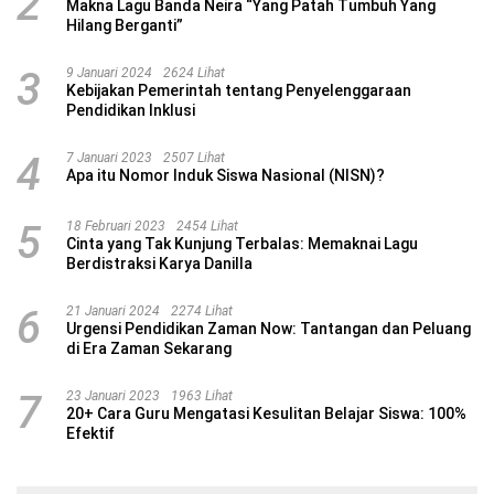
2
Makna Lagu Banda Neira “Yang Patah Tumbuh Yang
Hilang Berganti”
3
9 Januari 2024
2624 Lihat
Kebijakan Pemerintah tentang Penyelenggaraan
Pendidikan Inklusi
4
7 Januari 2023
2507 Lihat
Apa itu Nomor Induk Siswa Nasional (NISN)?
5
18 Februari 2023
2454 Lihat
Cinta yang Tak Kunjung Terbalas: Memaknai Lagu
Berdistraksi Karya Danilla
6
21 Januari 2024
2274 Lihat
Urgensi Pendidikan Zaman Now: Tantangan dan Peluang
di Era Zaman Sekarang
7
23 Januari 2023
1963 Lihat
20+ Cara Guru Mengatasi Kesulitan Belajar Siswa: 100%
Efektif