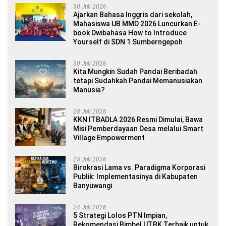
30 Juli 2026
Ajarkan Bahasa Inggris dari sekolah,
Mahasiswa UB MMD 2026 Luncurkan E-
book Dwibahasa How to Introduce
Yourself di SDN 1 Sumberngepoh
30 Juli 2026
Kita Mungkin Sudah Pandai Beribadah
tetapi Sudahkah Pandai Memanusiakan
Manusia?
28 Juli 2026
KKN ITBADLA 2026 Resmi Dimulai, Bawa
Misi Pemberdayaan Desa melalui Smart
Village Empowerment
25 Juli 2026
Birokrasi Lama vs. Paradigma Korporasi
Publik: Implementasinya di Kabupaten
Banyuwangi
24 Juli 2026
5 Strategi Lolos PTN Impian,
Rekomendasi Bimbel UTBK Terbaik untuk