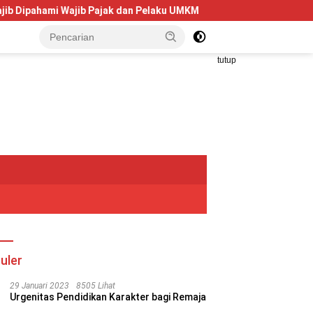
i Wajib Pajak dan Pelaku UMKM
Telkom University Dorong K
tutup
uler
29 Januari 2023
8505 Lihat
Urgenitas Pendidikan Karakter bagi Remaja