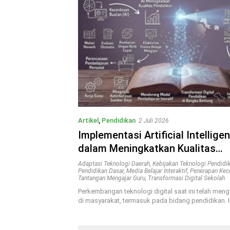
Artikel
,
Pendidikan
2 Juli 2026
Implementasi Artificial Intellige
dalam Meningkatkan Kualitas
Pembelajaran Sekolah Dasar di 
Adaptasi Teknologi Daerah
,
Kebijakan Teknologi Pendidi
Pendidikan Dasar
,
Media Belajar Interaktif
,
Penerapan Kec
Belitung
Tantangan Mengajar Guru
,
Transformasi Digital Sekolah
Perkembangan teknologi digital saat ini telah me
di masyarakat, termasuk pada bidang pendidikan. 