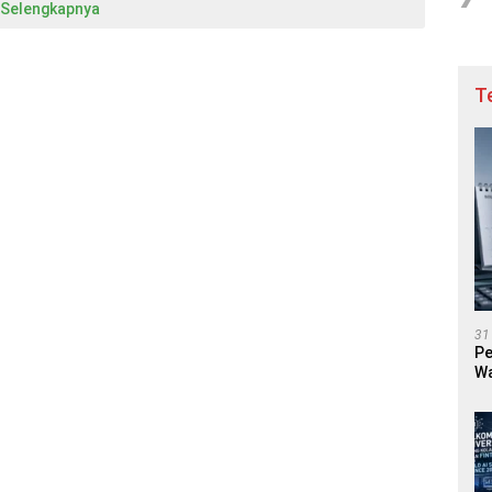
Selengkapnya
T
31
Pe
Wa