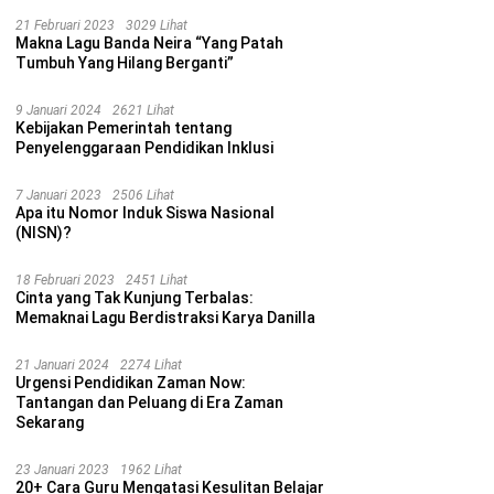
21 Februari 2023
3029 Lihat
Makna Lagu Banda Neira “Yang Patah
Tumbuh Yang Hilang Berganti”
9 Januari 2024
2621 Lihat
Kebijakan Pemerintah tentang
Penyelenggaraan Pendidikan Inklusi
7 Januari 2023
2506 Lihat
Apa itu Nomor Induk Siswa Nasional
(NISN)?
18 Februari 2023
2451 Lihat
Cinta yang Tak Kunjung Terbalas:
Memaknai Lagu Berdistraksi Karya Danilla
21 Januari 2024
2274 Lihat
Urgensi Pendidikan Zaman Now:
Tantangan dan Peluang di Era Zaman
Sekarang
23 Januari 2023
1962 Lihat
20+ Cara Guru Mengatasi Kesulitan Belajar