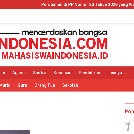
Perubahan di PP Nomor 20 Tahun 2026 yang Wajib Dipaham
um
Agama
Sastra
Kesenian
Pendidikan
Lainnya
Murid
Guru
Orang Tua
Sekolah
Pop
1