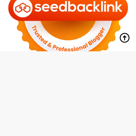
tutup
Indeks
Kode Etik
Redaksi
Disclaimer