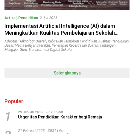
Artikel
,
Pendidikan
2 Juli 2026
Implementasi Artificial Intelligence (AI) dalam
Meningkatkan Kualitas Pembelajaran Sekolah
Dasar di Bangka Belitung
Adaptasi Teknologi Daerah
,
Kebijakan Teknologi Pendidikan
,
Kualitas Pendidikan
Dasar
,
Media Belajar Interaktif
,
Penerapan Kecerdasan Buatan
,
Tantangan
Mengajar Guru
,
Transformasi Digital Sekolah
Selengkapnya
Populer
1
29 Januari 2023
8513 Lihat
Urgenitas Pendidikan Karakter bagi Remaja
21 Februari 2023
3031 Lihat