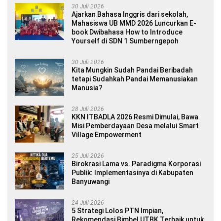
30 Juli 2026
Ajarkan Bahasa Inggris dari sekolah,
Mahasiswa UB MMD 2026 Luncurkan E-
book Dwibahasa How to Introduce
Yourself di SDN 1 Sumberngepoh
30 Juli 2026
Kita Mungkin Sudah Pandai Beribadah
tetapi Sudahkah Pandai Memanusiakan
Manusia?
28 Juli 2026
KKN ITBADLA 2026 Resmi Dimulai, Bawa
Misi Pemberdayaan Desa melalui Smart
Village Empowerment
25 Juli 2026
Birokrasi Lama vs. Paradigma Korporasi
Publik: Implementasinya di Kabupaten
Banyuwangi
24 Juli 2026
5 Strategi Lolos PTN Impian,
Rekomendasi Bimbel UTBK Terbaik untuk