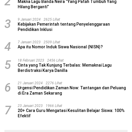
2
Makna Lagu Banda Neira “Yang Patah Tumbuh Yang
Hilang Berganti”
3
9 Januari 2024
2625 Lihat
Kebijakan Pemerintah tentang Penyelenggaraan
Pendidikan Inklusi
4
7 Januari 2023
2509 Lihat
Apa itu Nomor Induk Siswa Nasional (NISN)?
5
18 Februari 2023
2456 Lihat
Cinta yang Tak Kunjung Terbalas: Memaknai Lagu
Berdistraksi Karya Danilla
6
21 Januari 2024
2276 Lihat
Urgensi Pendidikan Zaman Now: Tantangan dan Peluang
di Era Zaman Sekarang
7
23 Januari 2023
1966 Lihat
20+ Cara Guru Mengatasi Kesulitan Belajar Siswa: 100%
Efektif