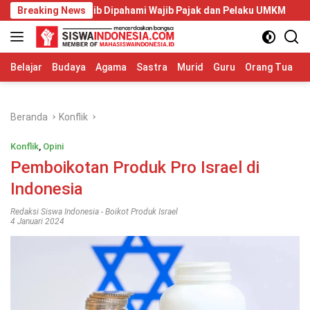
Langsung
g Wajib Dipahami Wajib Pajak dan Pelaku UMKM
Breaking News
Telkom Uni
ke
konten
Belajar
Budaya
Agama
Sastra
Murid
Guru
Orang Tua
S
Beranda
Konflik
Konflik
,
Opini
Pemboikotan Produk Pro Israel di
Indonesia
Redaksi Siswa Indonesia
-
Boikot Produk Israel
4 Januari 2024