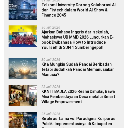
31 Juli 2026
Telkom University Dorong Kolaborasi AI
dan Fintech dalam World AI Show &
Finance 2045
30 Juli 2026
Ajarkan Bahasa Inggris dari sekolah,
Mahasiswa UB MMD 2026 Luncurkan E-
book Dwibahasa How to Introduce
Yourself di SDN 1 Sumberngepoh
30 Juli 2026
Kita Mungkin Sudah Pandai Beribadah
tetapi Sudahkah Pandai Memanusiakan
Manusia?
28 Juli 2026
KKN ITBADLA 2026 Resmi Dimulai, Bawa
Misi Pemberdayaan Desa melalui Smart
Village Empowerment
25 Juli 2026
Birokrasi Lama vs. Paradigma Korporasi
Publik: Implementasinya di Kabupaten