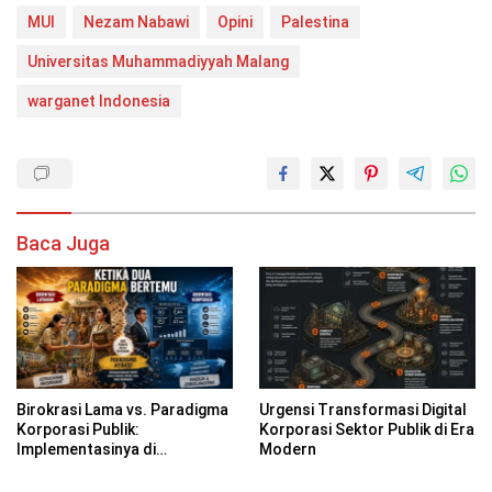
MUI
Nezam Nabawi
Opini
Palestina
Universitas Muhammadiyyah Malang
warganet Indonesia
Baca Juga
Birokrasi Lama vs. Paradigma
Urgensi Transformasi Digital
Korporasi Publik:
Korporasi Sektor Publik di Era
Implementasinya di
Modern
Kabupaten Banyuwangi