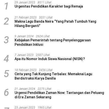
1
29 Januari 2023
8511 Lihat
Urgenitas Pendidikan Karakter bagi Remaja
2
21 Februari 2023
3031 Lihat
Makna Lagu Banda Neira “Yang Patah Tumbuh Yang
Hilang Berganti”
3
9 Januari 2024
2624 Lihat
Kebijakan Pemerintah tentang Penyelenggaraan
Pendidikan Inklusi
4
7 Januari 2023
2507 Lihat
Apa itu Nomor Induk Siswa Nasional (NISN)?
5
18 Februari 2023
2456 Lihat
Cinta yang Tak Kunjung Terbalas: Memaknai Lagu
Berdistraksi Karya Danilla
6
21 Januari 2024
2275 Lihat
Urgensi Pendidikan Zaman Now: Tantangan dan Peluang
di Era Zaman Sekarang
23 Januari 2023
1965 Lihat