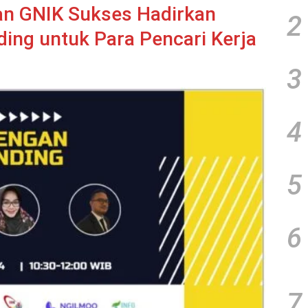
an GNIK Sukses Hadirkan
2
ing untuk Para Pencari Kerja
3
4
5
6
7