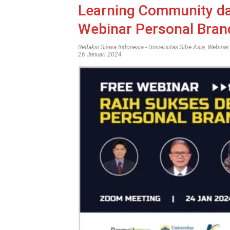
Learning Community d
Webinar Personal Brand
Redaksi Siswa Indonesia
-
Universitas Sibe Asia
,
Webinar
26 Januari 2024