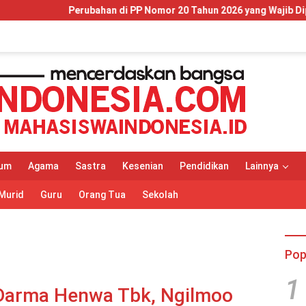
n di PP Nomor 20 Tahun 2026 yang Wajib Dipahami Wajib Pajak da
um
Agama
Sastra
Kesenian
Pendidikan
Lainnya
Murid
Guru
Orang Tua
Sekolah
Pop
1
 Darma Henwa Tbk, Ngilmoo