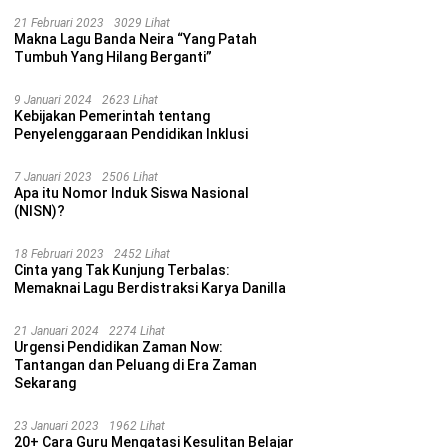
21 Februari 2023
3029 Lihat
Makna Lagu Banda Neira “Yang Patah
Tumbuh Yang Hilang Berganti”
9 Januari 2024
2623 Lihat
Kebijakan Pemerintah tentang
Penyelenggaraan Pendidikan Inklusi
7 Januari 2023
2506 Lihat
Apa itu Nomor Induk Siswa Nasional
(NISN)?
18 Februari 2023
2452 Lihat
Cinta yang Tak Kunjung Terbalas:
Memaknai Lagu Berdistraksi Karya Danilla
21 Januari 2024
2274 Lihat
Urgensi Pendidikan Zaman Now:
Tantangan dan Peluang di Era Zaman
Sekarang
23 Januari 2023
1962 Lihat
20+ Cara Guru Mengatasi Kesulitan Belajar