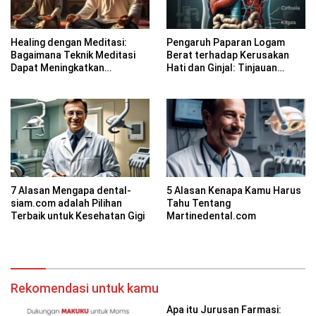
Healing dengan Meditasi:
Pengaruh Paparan Logam
Bagaimana Teknik Meditasi
Berat terhadap Kerusakan
Dapat Meningkatkan
Hati dan Ginjal: Tinjauan
Kesadaran Spiritual
Farmakologi
7 Alasan Mengapa dental-
5 Alasan Kenapa Kamu Harus
siam.com adalah Pilihan
Tahu Tentang
Terbaik untuk Kesehatan Gigi
Martinedental.com
Rekomendasi untuk kamu
Apa itu Jurusan Farmasi: