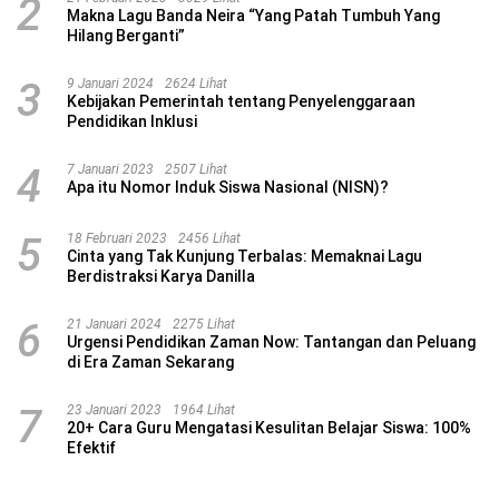
2
Makna Lagu Banda Neira “Yang Patah Tumbuh Yang
Hilang Berganti”
3
9 Januari 2024
2624 Lihat
Kebijakan Pemerintah tentang Penyelenggaraan
Pendidikan Inklusi
4
7 Januari 2023
2507 Lihat
Apa itu Nomor Induk Siswa Nasional (NISN)?
5
18 Februari 2023
2456 Lihat
Cinta yang Tak Kunjung Terbalas: Memaknai Lagu
Berdistraksi Karya Danilla
6
21 Januari 2024
2275 Lihat
Urgensi Pendidikan Zaman Now: Tantangan dan Peluang
di Era Zaman Sekarang
7
23 Januari 2023
1964 Lihat
20+ Cara Guru Mengatasi Kesulitan Belajar Siswa: 100%
Efektif