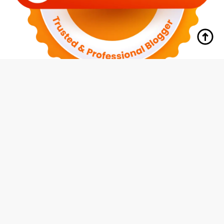
tutup
Indeks
Kode Etik
Redaksi
Disclaimer
Pedoman Media Siber
Privacy Policy
Hubungi Kami
© 2026 Media Siswa Indonesia (MMI Group)