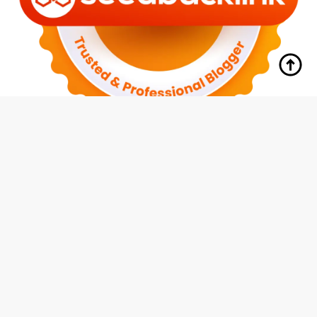
tutup
Indeks
Kode Etik
Redaksi
Disclaimer
Pedoman Media Siber
Privacy Policy
Hubungi Kami