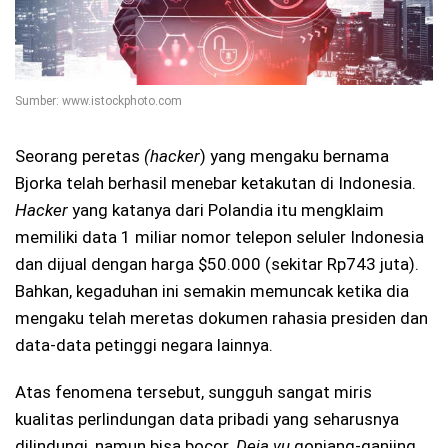
Sumber: www.istockphoto.com
Seorang peretas
(hacker
) yang mengaku bernama
Bjorka telah berhasil menebar ketakutan di Indonesia.
Hacker
yang katanya dari Polandia itu mengklaim
memiliki data 1 miliar nomor telepon seluler Indonesia
dan dijual dengan harga $50.000 (sekitar Rp743 juta).
Bahkan, kegaduhan ini semakin memuncak ketika dia
mengaku telah meretas dokumen rahasia presiden dan
data-data petinggi negara lainnya.
Atas fenomena tersebut, sungguh sangat miris
kualitas perlindungan data pribadi yang seharusnya
dilindungi, namun bisa bocor.
Deja vu
gonjang-ganjing