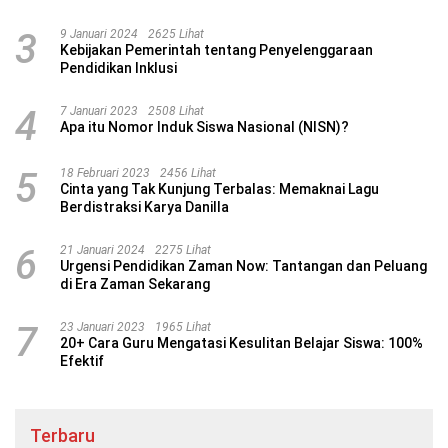
3
9 Januari 2024
2625 Lihat
Kebijakan Pemerintah tentang Penyelenggaraan
Pendidikan Inklusi
4
7 Januari 2023
2508 Lihat
Apa itu Nomor Induk Siswa Nasional (NISN)?
5
18 Februari 2023
2456 Lihat
Cinta yang Tak Kunjung Terbalas: Memaknai Lagu
Berdistraksi Karya Danilla
6
21 Januari 2024
2275 Lihat
Urgensi Pendidikan Zaman Now: Tantangan dan Peluang
di Era Zaman Sekarang
7
23 Januari 2023
1965 Lihat
20+ Cara Guru Mengatasi Kesulitan Belajar Siswa: 100%
Efektif
Terbaru