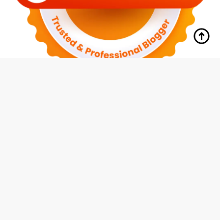
tutup
Indeks
Kode Etik
Redaksi
Disclaimer
Pedoman Media Siber
Privacy Policy
Hubungi Kami
© 2026 Media Siswa Indonesia (MMI Group)