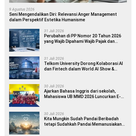
9 Agustus 2026
Seni Mengendalikan Diri: Relevansi Anger Management
dalam Perspektif Estetika Humanisme
31 Juli 2026
Perubahan di PP Nomor 20 Tahun 2026
yang Wajib Dipahami Wajib Pajak dan
Pelaku UMKM
31 Juli 2026
Telkom University Dorong Kolaborasi AI
dan Fintech dalam World AI Show &
Finance 2045
30 Juli 2026
Ajarkan Bahasa Inggris dari sekolah,
Mahasiswa UB MMD 2026 Luncurkan E-
book Dwibahasa How to Introduce
Yourself di SDN 1 Sumberngepoh
30 Juli 2026
Kita Mungkin Sudah Pandai Beribadah
tetapi Sudahkah Pandai Memanusiakan
Manusia?