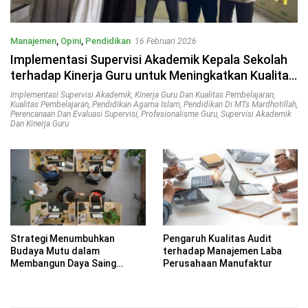
Manajemen
,
Opini
,
Pendidikan
16 Februari 2026
Implementasi Supervisi Akademik Kepala Sekolah
terhadap Kinerja Guru untuk Meningkatkan Kualitas
Pembelajaran di MTs Mardhotillah Jakarta
Implementasi Supervisi Akademik
,
Kinerja Guru Dan Kualitas Pembelajaran
,
Kualitas Pembelajaran
,
Pendidikan Agama Islam
,
Pendidikan Di MTs Mardhotillah
,
Perencanaan Dan Evaluasi Supervisi
,
Profesionalisme Guru
,
Supervisi Akademik
Dan Kinerja Guru
Strategi Menumbuhkan
Pengaruh Kualitas Audit
Budaya Mutu dalam
terhadap Manajemen Laba
Membangun Daya Saing
Perusahaan Manufaktur
Global