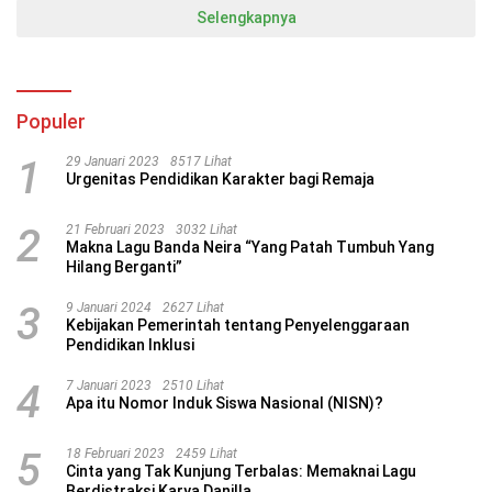
Selengkapnya
Populer
1
29 Januari 2023
8517 Lihat
Urgenitas Pendidikan Karakter bagi Remaja
2
21 Februari 2023
3032 Lihat
Makna Lagu Banda Neira “Yang Patah Tumbuh Yang
Hilang Berganti”
3
9 Januari 2024
2627 Lihat
Kebijakan Pemerintah tentang Penyelenggaraan
Pendidikan Inklusi
4
7 Januari 2023
2510 Lihat
Apa itu Nomor Induk Siswa Nasional (NISN)?
5
18 Februari 2023
2459 Lihat
Cinta yang Tak Kunjung Terbalas: Memaknai Lagu
Berdistraksi Karya Danilla