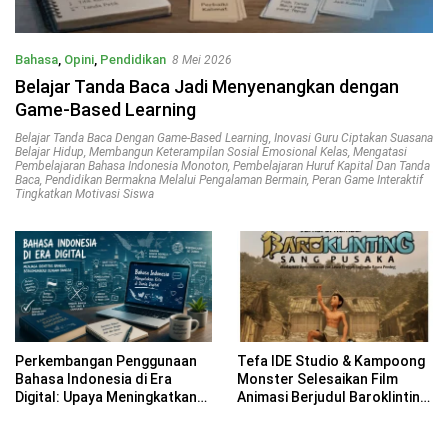
Bahasa
,
Opini
,
Pendidikan
8 Mei 2026
Belajar Tanda Baca Jadi Menyenangkan dengan
Game-Based Learning
Belajar Tanda Baca Dengan Game-Based Learning
,
Inovasi Guru Ciptakan Suasana
Belajar Hidup
,
Membangun Keterampilan Sosial Emosional Kelas
,
Mengatasi
Pembelajaran Bahasa Indonesia Monoton
,
Pembelajaran Huruf Kapital Dan Tanda
Baca
,
Pendidikan Bermakna Melalui Pengalaman Bermain
,
Peran Game Interaktif
Tingkatkan Motivasi Siswa
Perkembangan Penggunaan
Tefa IDE Studio & Kampoong
Bahasa Indonesia di Era
Monster Selesaikan Film
Digital: Upaya Meningkatkan
Animasi Berjudul Baroklinting
Sikap Positif terhadap
Sang Pusaka dalam Program
Bahasa Indonesia di Era
Pemodernan Sastra 2023