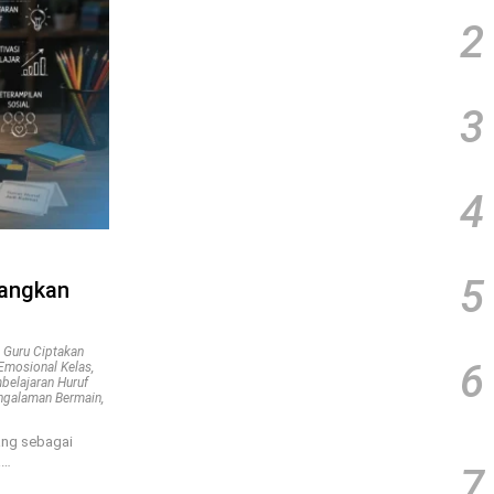
2
3
4
5
nangkan
i Guru Ciptakan
6
Emosional Kelas
,
belajaran Huruf
engalaman Bermain
,
ang sebagai
a…
7