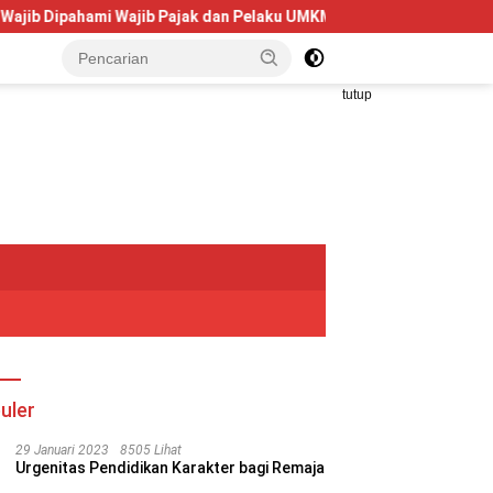
ahami Wajib Pajak dan Pelaku UMKM
Telkom University Doro
tutup
uler
29 Januari 2023
8505 Lihat
Urgenitas Pendidikan Karakter bagi Remaja