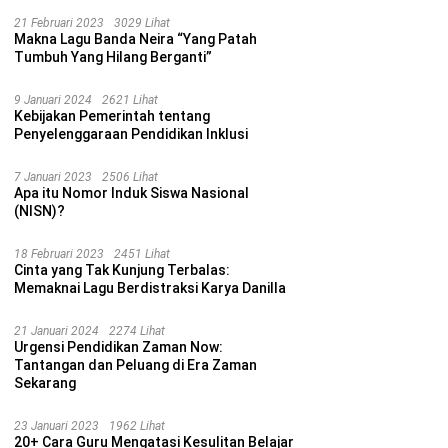
21 Februari 2023
3029 Lihat
Makna Lagu Banda Neira “Yang Patah
Tumbuh Yang Hilang Berganti”
9 Januari 2024
2621 Lihat
Kebijakan Pemerintah tentang
Penyelenggaraan Pendidikan Inklusi
7 Januari 2023
2506 Lihat
Apa itu Nomor Induk Siswa Nasional
(NISN)?
18 Februari 2023
2451 Lihat
Cinta yang Tak Kunjung Terbalas:
Memaknai Lagu Berdistraksi Karya Danilla
21 Januari 2024
2274 Lihat
Urgensi Pendidikan Zaman Now:
Tantangan dan Peluang di Era Zaman
Sekarang
23 Januari 2023
1962 Lihat
20+ Cara Guru Mengatasi Kesulitan Belajar