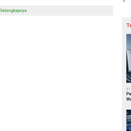
Selengkapnya
T
31
Pe
Wa