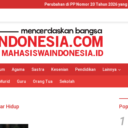
Perubahan di PP Nomor 20 Tahun 2026 yang Wajib Dip
um
Agama
Sastra
Kesenian
Pendidikan
Lainnya
Murid
Guru
Orang Tua
Sekolah
ar Hidup
Pop
1