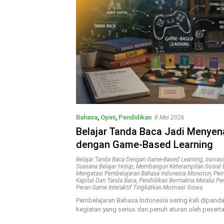
Bahasa
,
Opini
,
Pendidikan
8 Mei 2026
Belajar Tanda Baca Jadi Menye
dengan Game-Based Learning
Belajar Tanda Baca Dengan Game-Based Learning
,
Inovas
Suasana Belajar Hidup
,
Membangun Keterampilan Sosial 
Mengatasi Pembelajaran Bahasa Indonesia Monoton
,
Pem
Kapital Dan Tanda Baca
,
Pendidikan Bermakna Melalui P
Peran Game Interaktif Tingkatkan Motivasi Siswa
Pembelajaran Bahasa Indonesia sering kali dipand
kegiatan yang serius dan penuh aturan oleh pesert