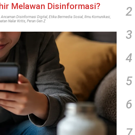
hir Melawan Disinformasi?
2
,
Ancaman Disinformasi Digital
,
Etika Bermedia Sosial
,
Ilmu Komunikasi
,
atan Nalar Kritis
,
Peran Gen Z
3
4
5
6
7