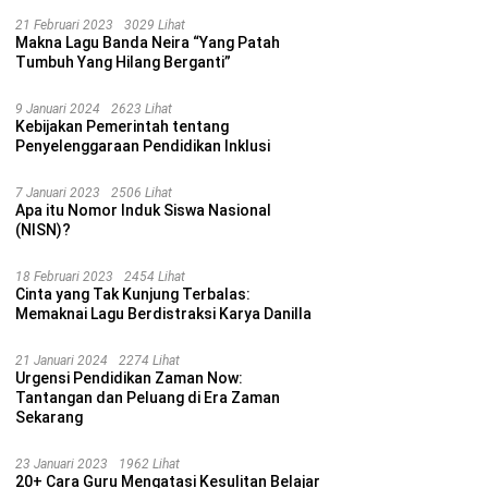
21 Februari 2023
3029 Lihat
Makna Lagu Banda Neira “Yang Patah
Tumbuh Yang Hilang Berganti”
9 Januari 2024
2623 Lihat
Kebijakan Pemerintah tentang
Penyelenggaraan Pendidikan Inklusi
7 Januari 2023
2506 Lihat
Apa itu Nomor Induk Siswa Nasional
(NISN)?
18 Februari 2023
2454 Lihat
Cinta yang Tak Kunjung Terbalas:
Memaknai Lagu Berdistraksi Karya Danilla
21 Januari 2024
2274 Lihat
Urgensi Pendidikan Zaman Now:
Tantangan dan Peluang di Era Zaman
Sekarang
23 Januari 2023
1962 Lihat
20+ Cara Guru Mengatasi Kesulitan Belajar