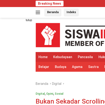
Langsung
Breaking News
Perubaha
ke
Beranda
Indeks
konten
tutup
Home
Kebudayaan
Pancasila
Huk
Belajar
Budaya
Agama
Sastra
Beranda
Digital
Digital
,
Opini
,
Sosial
Bukan Sekadar Scrollin