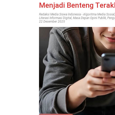
Menjadi Benteng Terak
Redaksi Media Siswa Indonesia
-
Algoritma Media Sosial
Literasi Informasi Digital
,
Masa Depan Opini Publik
,
Pengu
22 Desember 2025