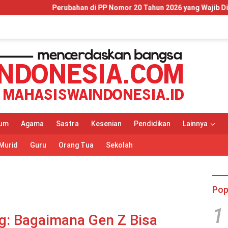
n di PP Nomor 20 Tahun 2026 yang Wajib Dipahami Wajib Pajak dan
um
Agama
Sastra
Kesenian
Pendidikan
Lainnya
Murid
Guru
Orang Tua
Sekolah
Pop
1
g: Bagaimana Gen Z Bisa