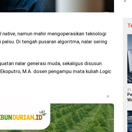
T
l native
, namun mahir mengoperasikan teknologi
i palsu.
Di tengah pusaran algoritma, nalar sering
nguatan nalar generasi muda, sekaligus disusun
 Ekoputro, M.A. dosen pengampu mata kuliah
Logic
31
Pe
✕
Wa