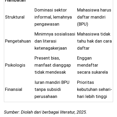
Dominasi sektor
Mahasiswa harus
Struktural
informal, lemahnya
daftar mandiri
pengawasan
(BPU)
Minimnya sosialisasi
Mahasiswa tidak
Pengetahuan
dan literasi
tahu hak dan cara
ketenagakerjaan
daftar
Present bias,
Enggan
Psikologis
manfaat dianggap
mendaftar
tidak mendesak
secara sukarela
Iuran mandiri BPU
Prioritas
Finansial
tanpa subsidi
kebutuhan sehari-
perusahaan
hari lebih tinggi
Sumber: Diolah dari berbagai literatur, 2025.