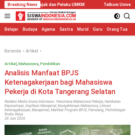
Langsung
Pajak dan Pelaku UMKM
Breaking News
Telkom University Dorong Kolabora
ke
konten
Belajar
Budaya
Agama
Sastra
Murid
Guru
Orang Tua
S
Beranda
Artikel
Artikel
,
Mahasiswa
,
Pendidikan
Analisis Manfaat BPJS
Ketenagakerjaan bagi Mahasiswa
Pekerja di Kota Tangerang Selatan
Redaksi Media Siswa Indonesia
-
Fenomena Mahasiswa Pekerja
,
Hambatan
Kepesertaan
,
Implikasi Manajerial
,
Kesejahteraan Mahasiswa
,
Literasi
Ketenagakerjaan
,
Manajemen
,
Manfaat Program BPJS
,
Pamulang
,
Perlindungan
Risiko Kerja
28 Juni 2026