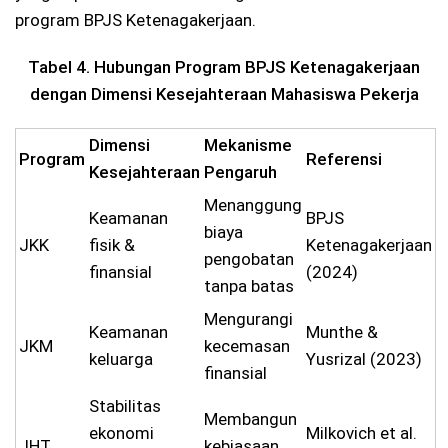
program BPJS Ketenagakerjaan.
Tabel 4. Hubungan Program BPJS Ketenagakerjaan
dengan Dimensi Kesejahteraan Mahasiswa Pekerja
Dimensi
Mekanisme
Program
Referensi
Kesejahteraan
Pengaruh
Menanggung
Keamanan
BPJS
biaya
JKK
fisik &
Ketenagakerjaan
pengobatan
finansial
(2024)
tanpa batas
Mengurangi
Keamanan
Munthe &
JKM
kecemasan
keluarga
Yusrizal (2023)
finansial
Stabilitas
Membangun
ekonomi
Milkovich et al.
JHT
kebiasaan