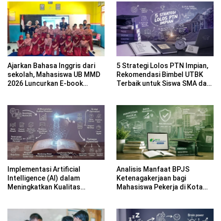
Ajarkan Bahasa Inggris dari
5 Strategi Lolos PTN Impian,
sekolah, Mahasiswa UB MMD
Rekomendasi Bimbel UTBK
2026 Luncurkan E-book
Terbaik untuk Siswa SMA dan
Dwibahasa How to Introduce
Gap Year
Yourself di SDN 1
Sumberngepoh
Implementasi Artificial
Analisis Manfaat BPJS
Intelligence (AI) dalam
Ketenagakerjaan bagi
Meningkatkan Kualitas
Mahasiswa Pekerja di Kota
Pembelajaran Sekolah Dasar
Tangerang Selatan
di Bangka Belitung