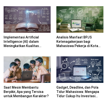
Dwibahasa How to Introduce
Gap Year
Yourself di SDN 1
Sumberngepoh
Implementasi Artificial
Analisis Manfaat BPJS
Intelligence (AI) dalam
Ketenagakerjaan bagi
Meningkatkan Kualitas
Mahasiswa Pekerja di Kota
Pembelajaran Sekolah Dasar
Tangerang Selatan
di Bangka Belitung
Saat Mesin Membantu
Gadget, Deadline, dan Pola
Berpikir, Apa yang Tersisa
Tidur Mahasiswa: Mengapa
untuk Membangun Karakter?
Tidur Cukup Itu Investasi
Akademik