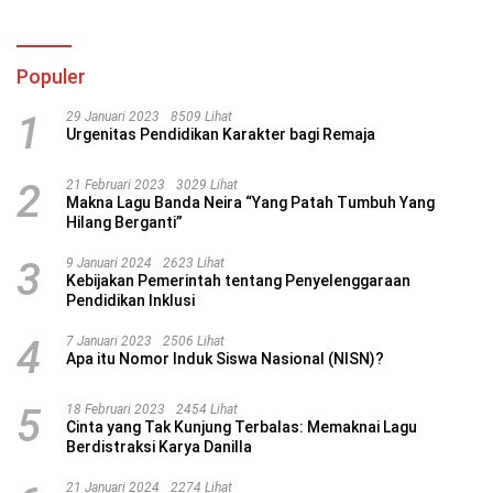
Populer
1
29 Januari 2023
8509 Lihat
Urgenitas Pendidikan Karakter bagi Remaja
2
21 Februari 2023
3029 Lihat
Makna Lagu Banda Neira “Yang Patah Tumbuh Yang
Hilang Berganti”
3
9 Januari 2024
2623 Lihat
Kebijakan Pemerintah tentang Penyelenggaraan
Pendidikan Inklusi
4
7 Januari 2023
2506 Lihat
Apa itu Nomor Induk Siswa Nasional (NISN)?
5
18 Februari 2023
2454 Lihat
Cinta yang Tak Kunjung Terbalas: Memaknai Lagu
Berdistraksi Karya Danilla
21 Januari 2024
2274 Lihat