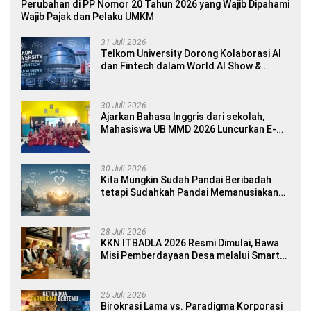
Perubahan di PP Nomor 20 Tahun 2026 yang Wajib Dipahami
Wajib Pajak dan Pelaku UMKM
31 Juli 2026
Telkom University Dorong Kolaborasi AI
dan Fintech dalam World AI Show &
Finance 2045
30 Juli 2026
Ajarkan Bahasa Inggris dari sekolah,
Mahasiswa UB MMD 2026 Luncurkan E-
book Dwibahasa How to Introduce
Yourself di SDN 1 Sumberngepoh
30 Juli 2026
Kita Mungkin Sudah Pandai Beribadah
tetapi Sudahkah Pandai Memanusiakan
Manusia?
28 Juli 2026
KKN ITBADLA 2026 Resmi Dimulai, Bawa
Misi Pemberdayaan Desa melalui Smart
Village Empowerment
25 Juli 2026
Birokrasi Lama vs. Paradigma Korporasi