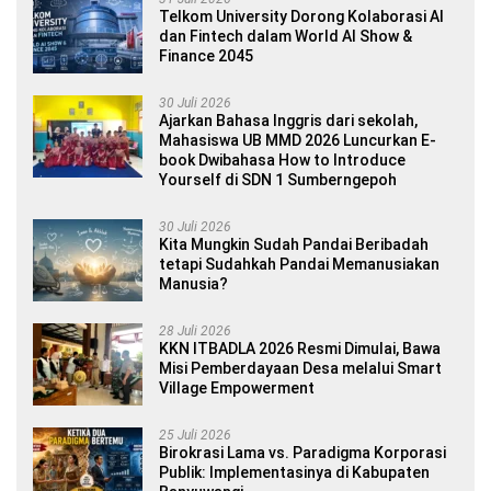
Telkom University Dorong Kolaborasi AI
dan Fintech dalam World AI Show &
Finance 2045
30 Juli 2026
Ajarkan Bahasa Inggris dari sekolah,
Mahasiswa UB MMD 2026 Luncurkan E-
book Dwibahasa How to Introduce
Yourself di SDN 1 Sumberngepoh
30 Juli 2026
Kita Mungkin Sudah Pandai Beribadah
tetapi Sudahkah Pandai Memanusiakan
Manusia?
28 Juli 2026
KKN ITBADLA 2026 Resmi Dimulai, Bawa
Misi Pemberdayaan Desa melalui Smart
Village Empowerment
25 Juli 2026
Birokrasi Lama vs. Paradigma Korporasi
Publik: Implementasinya di Kabupaten