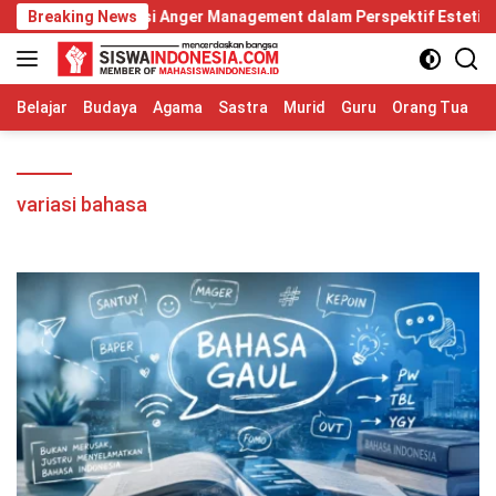
Langsung
 Diri: Relevansi Anger Management dalam Perspektif Estetika Hum
Breaking News
ke
konten
Belajar
Budaya
Agama
Sastra
Murid
Guru
Orang Tua
S
variasi bahasa