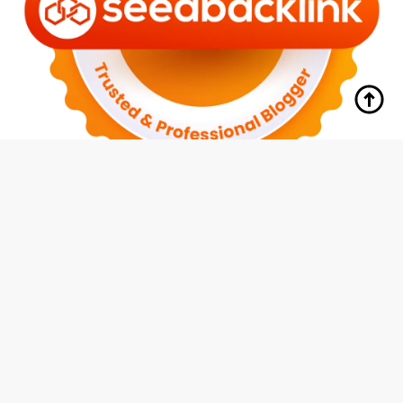
tutup
Indeks
Kode Etik
Redaksi
Disclaimer