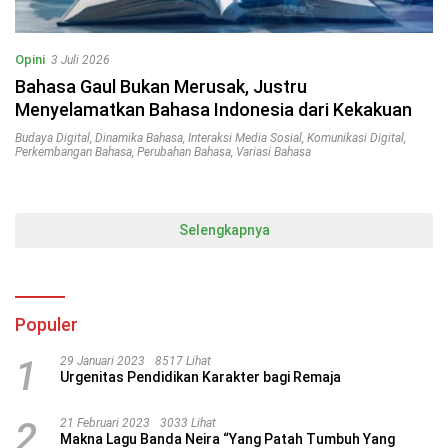
Opini
3 Juli 2026
Bahasa Gaul Bukan Merusak, Justru
Menyelamatkan Bahasa Indonesia dari Kekakuan
Budaya Digital
,
Dinamika Bahasa
,
Interaksi Media Sosial
,
Komunikasi Digital
,
Perkembangan Bahasa
,
Perubahan Bahasa
,
Variasi Bahasa
Selengkapnya
Populer
1
29 Januari 2023
8517 Lihat
Urgenitas Pendidikan Karakter bagi Remaja
2
21 Februari 2023
3033 Lihat
Makna Lagu Banda Neira “Yang Patah Tumbuh Yang