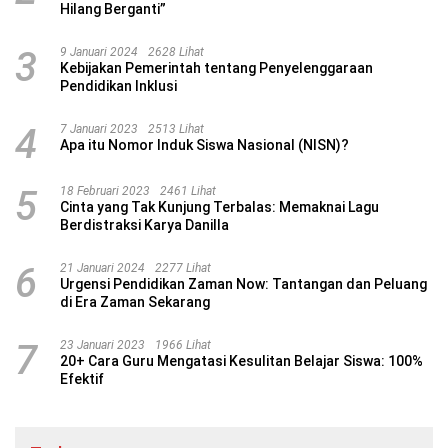
Hilang Berganti”
3
9 Januari 2024
2628 Lihat
Kebijakan Pemerintah tentang Penyelenggaraan
Pendidikan Inklusi
4
7 Januari 2023
2513 Lihat
Apa itu Nomor Induk Siswa Nasional (NISN)?
5
18 Februari 2023
2461 Lihat
Cinta yang Tak Kunjung Terbalas: Memaknai Lagu
Berdistraksi Karya Danilla
6
21 Januari 2024
2277 Lihat
Urgensi Pendidikan Zaman Now: Tantangan dan Peluang
di Era Zaman Sekarang
7
23 Januari 2023
1966 Lihat
20+ Cara Guru Mengatasi Kesulitan Belajar Siswa: 100%
Efektif