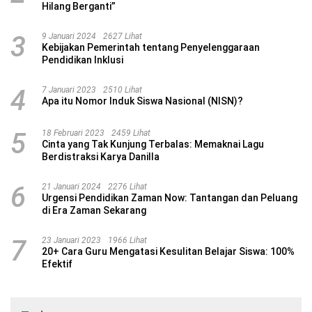
Hilang Berganti”
3
9 Januari 2024
2627 Lihat
Kebijakan Pemerintah tentang Penyelenggaraan
Pendidikan Inklusi
4
7 Januari 2023
2510 Lihat
Apa itu Nomor Induk Siswa Nasional (NISN)?
5
18 Februari 2023
2459 Lihat
Cinta yang Tak Kunjung Terbalas: Memaknai Lagu
Berdistraksi Karya Danilla
6
21 Januari 2024
2276 Lihat
Urgensi Pendidikan Zaman Now: Tantangan dan Peluang
di Era Zaman Sekarang
7
23 Januari 2023
1966 Lihat
20+ Cara Guru Mengatasi Kesulitan Belajar Siswa: 100%
Efektif