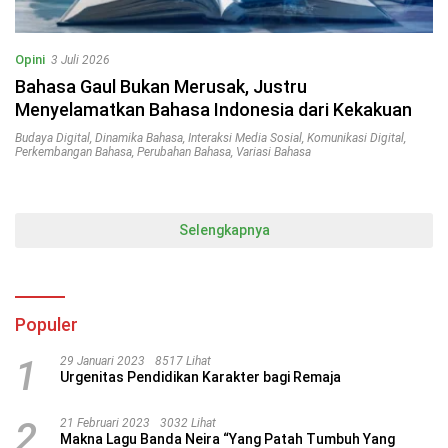
Opini
3 Juli 2026
Bahasa Gaul Bukan Merusak, Justru
Menyelamatkan Bahasa Indonesia dari Kekakuan
Budaya Digital
,
Dinamika Bahasa
,
Interaksi Media Sosial
,
Komunikasi Digital
,
Perkembangan Bahasa
,
Perubahan Bahasa
,
Variasi Bahasa
Selengkapnya
Populer
1
29 Januari 2023
8517 Lihat
Urgenitas Pendidikan Karakter bagi Remaja
2
21 Februari 2023
3032 Lihat
Makna Lagu Banda Neira “Yang Patah Tumbuh Yang