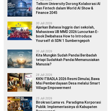
Telkom University Dorong Kolaborasi AI
dan Fintech dalam World AI Show &
Finance 2045
30 Juli 2026
Ajarkan Bahasa Inggris dari sekolah,
Mahasiswa UB MMD 2026 Luncurkan E-
book Dwibahasa How to Introduce
Yourself di SDN 1 Sumberngepoh
30 Juli 2026
Kita Mungkin Sudah Pandai Beribadah
tetapi Sudahkah Pandai Memanusiakan
Manusia?
28 Juli 2026
KKN ITBADLA 2026 Resmi Dimulai, Bawa
Misi Pemberdayaan Desa melalui Smart
Village Empowerment
25 Juli 2026
Birokrasi Lama vs. Paradigma Korporasi
Publik: Implementasinya di Kabupaten