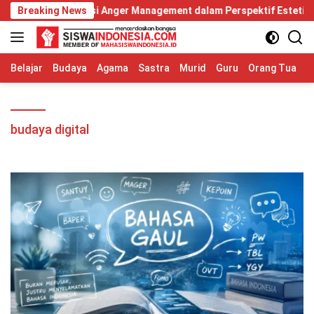
Langsung
 Diri: Relevansi Anger Management dalam Perspektif Estetika Hum
Breaking News
ke
konten
Belajar
Budaya
Agama
Sastra
Murid
Guru
Orang Tua
S
budaya digital