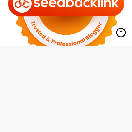
tutup
Indeks
Kode Etik
Redaksi
Disclaimer