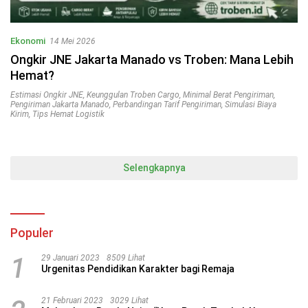
Ekonomi
14 Mei 2026
Ongkir JNE Jakarta Manado vs Troben: Mana Lebih
Hemat?
Estimasi Ongkir JNE
,
Keunggulan Troben Cargo
,
Minimal Berat Pengiriman
,
Pengiriman Jakarta Manado
,
Perbandingan Tarif Pengiriman
,
Simulasi Biaya
Kirim
,
Tips Hemat Logistik
Selengkapnya
Populer
1
29 Januari 2023
8509 Lihat
Urgenitas Pendidikan Karakter bagi Remaja
21 Februari 2023
3029 Lihat