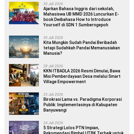
30 Juli 2026
Ajarkan Bahasa Inggris dari sekolah,
Mahasiswa UB MMD 2026 Luncurkan E-
book Dwibahasa How to Introduce
Yourself di SDN 1 Sumberngepoh
30 Juli 2026
Kita Mungkin Sudah Pandai Beribadah
tetapi Sudahkah Pandai Memanusiakan
Manusia?
28 Juli 2026
KKN ITBADLA 2026 Resmi Dimulai, Bawa
Misi Pemberdayaan Desa melalui Smart
Village Empowerment
25 Juli 2026
Birokrasi Lama vs. Paradigma Korporasi
Publik: Implementasinya di Kabupaten
Banyuwangi
24 Juli 2026
5 Strategi Lolos PTN Impian,
Rekomendasi Bimbel UTBK Terbaik untuk