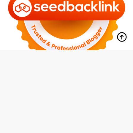
tutup
Indeks
Kode Etik
Redaksi
Disclaimer