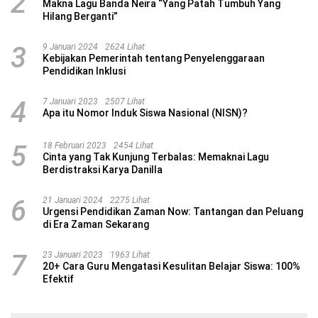
2
Makna Lagu Banda Neira “Yang Patah Tumbuh Yang
Hilang Berganti”
3
9 Januari 2024
2624 Lihat
Kebijakan Pemerintah tentang Penyelenggaraan
Pendidikan Inklusi
4
7 Januari 2023
2507 Lihat
Apa itu Nomor Induk Siswa Nasional (NISN)?
5
18 Februari 2023
2454 Lihat
Cinta yang Tak Kunjung Terbalas: Memaknai Lagu
Berdistraksi Karya Danilla
6
21 Januari 2024
2275 Lihat
Urgensi Pendidikan Zaman Now: Tantangan dan Peluang
di Era Zaman Sekarang
7
23 Januari 2023
1963 Lihat
20+ Cara Guru Mengatasi Kesulitan Belajar Siswa: 100%
Efektif